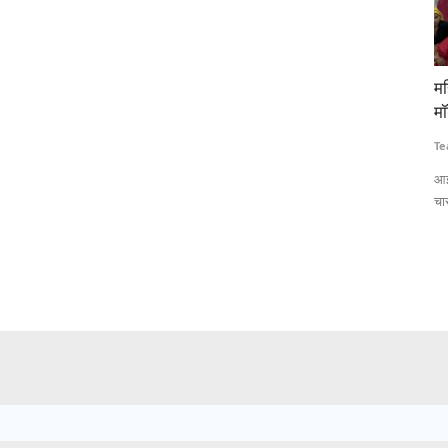
संघाणी
महिला नेतृत्व वाले बकरी उद्यमों को बढ़ावा देने के लिए चार
खा
मॉडल गांवों की घोषणा, आईसीएआर-सीआईआरजी की पहल
बढ
Team RuralVoice
Jul 7, 2026
Aj
 चुना गया है।
आईसीएआर-सीआईआरजी ने महिला नेतृत्व वाले बकरी उद्यमों को बढ़ावा देने के लिए
अप
चार मॉडल...
आय