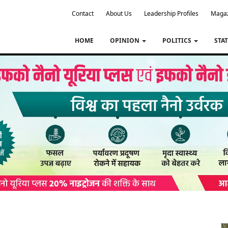
Contact
About Us
Leadership Profiles
Maga
HOME
OPINION
POLITICS
STA