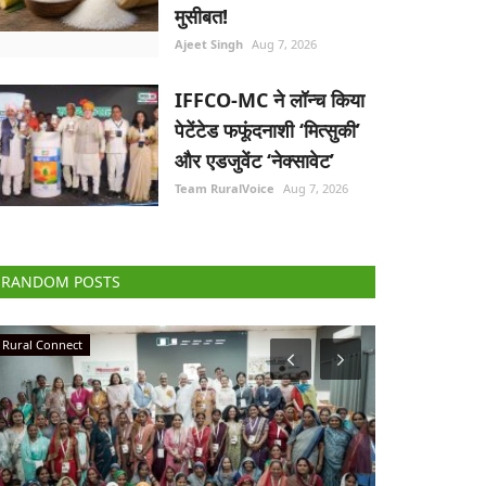
मुसीबत!
Ajeet Singh
Aug 7, 2026
IFFCO-MC ने लॉन्च किया
पेटेंटेड फफूंदनाशी ‘मित्सुकी’
और एडजुवेंट ‘नेक्सावेट’
Team RuralVoice
Aug 7, 2026
RANDOM POSTS
Agribusiness
Latest News