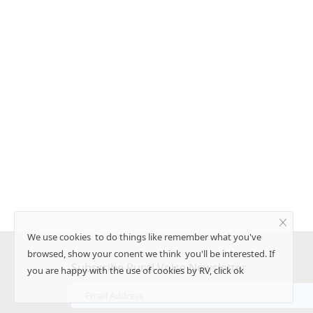
अल नीनो, 91% मॉडल ने जताई
इफको-एमसी क्रॉप साइंस के चेयरमैन बने दिलीप 
, 2027 हो सकता है सबसे
SK Singh
May 11, 2026
दिलीप संघाणी को इफको-एमसी क्रॉप साइंस प्रा.लि. का चेयरमैन
कंपनी को...
26 के सबसे गर्म वर्ष बनने की
We use cookies to do things like remember what you've
browsed, show your conent we think you'll be interested. If
Subscribe Rural Voice Newsletter
you are happy with the use of cookies by RV, click ok