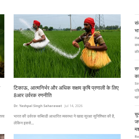
सं
भ
Ha
कम
कीम
सर
क
Si
ट
टिकाऊ, आत्मनिर्भर और अधिक सक्षम कृषि प्रणाली के लिए
पश्
8आर उर्वरक रणनीति
महं
Dr. Yashpal Singh Saharawat
Jul 14, 2026
चु
तत्व
भारत की उर्वरक सब्सिडी आधारित व्यवस्था ने खाद्य सुरक्षा सुनिश्चित की है,
जर
लेकिन इससे...
म
Ro