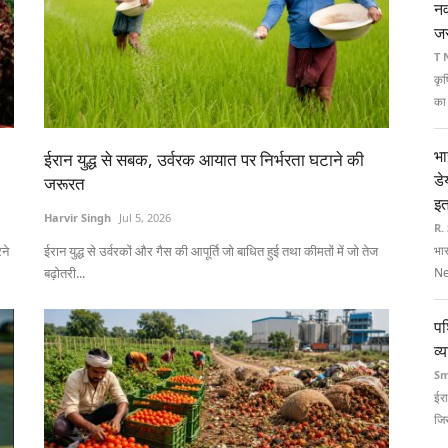
नव
ज
T 
कृष
का 
भा
ईरान युद्ध से सबक, उर्वरक आयात पर निर्भरता घटाने की
डे
जरूरत
इत
Harvir Singh
Jul 5, 2026
R.
ने
ईरान युद्ध से उर्वरकों और गैस की आपूर्ति जो बाधित हुई तथा कीमतों में जो तेज
भार
बढ़ोतरी...
Ne
पश
व्
Sm
ईरा
जिस