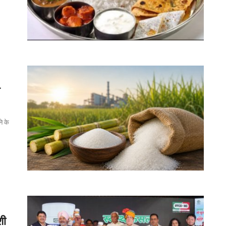
े के
शी