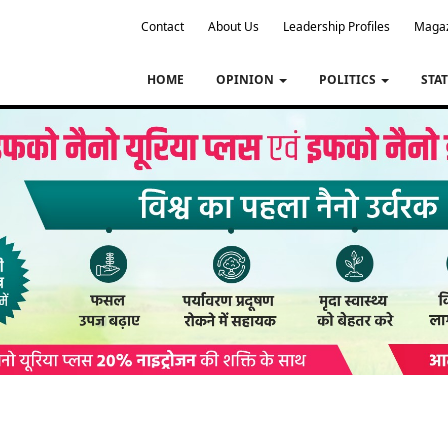
Contact
About Us
Leadership Profiles
Maga
HOME
OPINION
POLITICS
STA