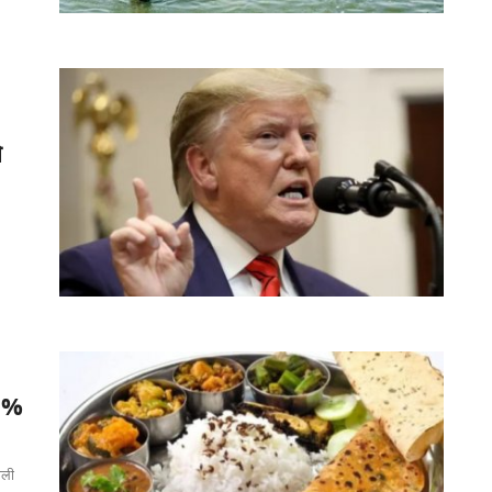
े
 9%
ाली