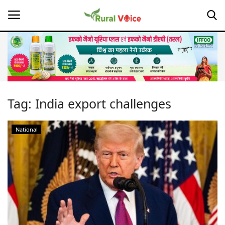
Home
Contact
Tag:
India export challenges
About Us
National
Leadership Profiles
Opinion
Politics
Magazine