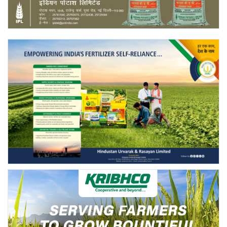
Gallery
National
Latest News
Agriculture Conclave and NACOF
Awards 2022
Agri Start-Ups
Language
English
Hindi