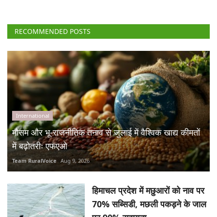
RECOMMENDED POSTS
International
मौसम और भू-राजनीतिक तनाव से जुलाई में वैश्विक खाद्य कीमतों
में बढ़ोतरीः एफएओ
Team RuralVoice
Aug 9, 2026
हिमाचल प्रदेश में मछुआरों को नाव पर
70% सब्सिडी, मछली पकड़ने के जाल