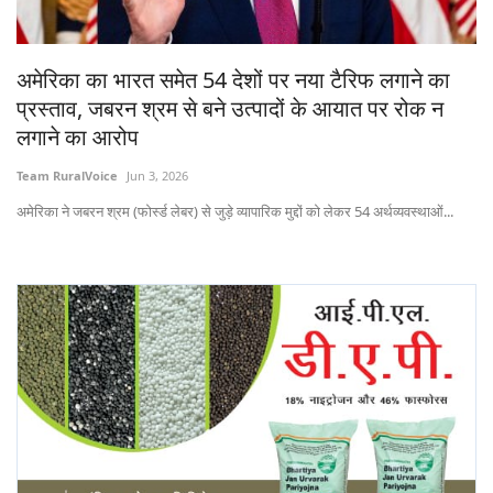
States
अमेरिका का भारत समेत 54 देशों पर नया टैरिफ लगाने का
Events
प्रस्ताव, जबरन श्रम से बने उत्पादों के आयात पर रोक न
लगाने का आरोप
Agribusiness
Team RuralVoice
Jun 3, 2026
Agritech
अमेरिका ने जबरन श्रम (फोर्स्ड लेबर) से जुड़े व्यापारिक मुद्दों को लेकर 54 अर्थव्यवस्थाओं...
Cooperatives
International
Rural Dialogue
Ground Report
Rural Connect