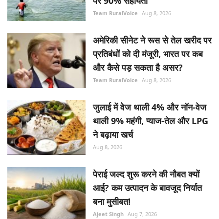
पर 90% सहायता
Team RuralVoice
Aug 8, 2026
अमेरिकी सीनेट ने रूस से तेल खरीद पर
प्रतिबंधों को दी मंजूरी, भारत पर कब
और कैसे पड़ सकता है असर?
Team RuralVoice
Aug 8, 2026
जुलाई में वेज थाली 4% और नॉन-वेज
थाली 9% महंगी, प्याज-तेल और LPG
ने बढ़ाया खर्च
Aug 8, 2026
पेराई जल्द शुरू करने की नौबत क्यों
आई? कम उत्पादन के बावजूद निर्यात
बना मुसीबत!
Ajeet Singh
Aug 7, 2026