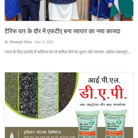
States
Events
टैरिफ वार के दौर में एफटीए बना व्यापार का नया कायदा
Agribusiness
Dr. Biswajit Dhar
Mar 9, 2026
भारत के लिए एफटीए में सक्रिय रूप से शामिल होने का दूसरा और संभवतः अधिक महत्वपूर्ण...
Agritech
Cooperatives
International
Rural Dialogue
Ground Report
Rural Connect