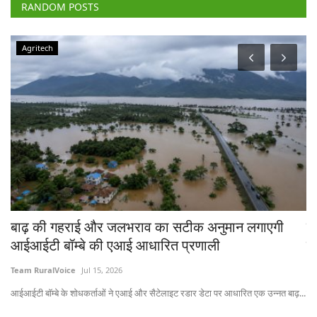
RANDOM POSTS
Agriculture Conclave and NACOF Awards 2022
न लगाएगी
टेक्नोलॉजी के इस्तेमाल और विविधीकरण से बढ़ सक
किसानों की आय, रूरल वॉयस कॉन्क्लेव में बोले विशे
Team RuralVoice
Dec 30, 2022
रित एक उन्नत बाढ़...
नास के चेयरमैन डॉ त्रिलोचन महापात्र ने कहा कि किसानों को खेती में विविधीक