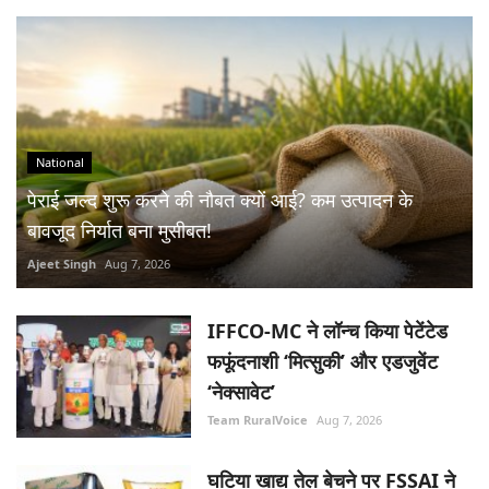
National
पेराई जल्द शुरू करने की नौबत क्यों आई? कम उत्पादन के
बावजूद निर्यात बना मुसीबत!
Ajeet Singh
Aug 7, 2026
IFFCO-MC ने लॉन्च किया पेटेंटेड
फफूंदनाशी ‘मित्सुकी’ और एडजुवेंट
‘नेक्सावेट’
Team RuralVoice
Aug 7, 2026
घटिया खाद्य तेल बेचने पर FSSAI ने