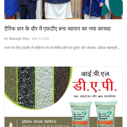
States
Events
टैरिफ वार के दौर में एफटीए बना व्यापार का नया कायदा
Agribusiness
Dr. Biswajit Dhar
Mar 9, 2026
भारत के लिए एफटीए में सक्रिय रूप से शामिल होने का दूसरा और संभवतः अधिक महत्वपूर्ण...
Agritech
Cooperatives
International
Rural Dialogue
Ground Report
Rural Connect