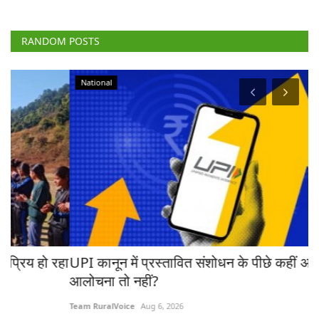
RANDOM POSTS
National
रहा
UPI कानून में प्रस्तावित संशोधन के पीछे कहीं अमेरिका की
ब
आलोचना तो नहीं?
ट्
Team RuralVoice
Aug 6, 2026
Te