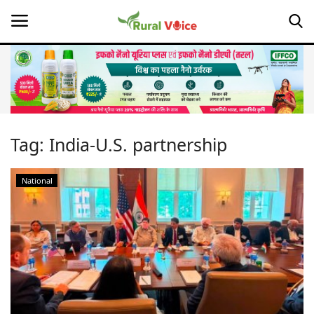
Home
Contact
Tag:
India-U.S. partnership
About Us
National
Leadership Profiles
Opinion
Politics
Magazine