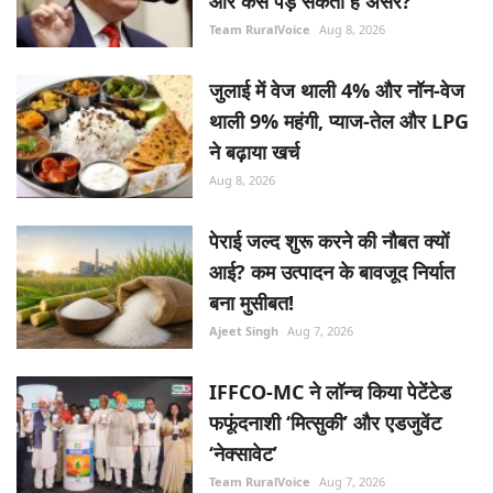
और कैसे पड़ सकता है असर?
Team RuralVoice
Aug 8, 2026
जुलाई में वेज थाली 4% और नॉन-वेज
थाली 9% महंगी, प्याज-तेल और LPG
ने बढ़ाया खर्च
Aug 8, 2026
पेराई जल्द शुरू करने की नौबत क्यों
आई? कम उत्पादन के बावजूद निर्यात
बना मुसीबत!
Ajeet Singh
Aug 7, 2026
IFFCO-MC ने लॉन्च किया पेटेंटेड
फफूंदनाशी ‘मित्सुकी’ और एडजुवेंट
‘नेक्सावेट’
Team RuralVoice
Aug 7, 2026