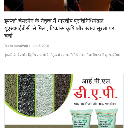
States
इफको चेयरमैन के नेतृत्व में भारतीय प्रतिनिधिमंडल
Events
यूएसआईबीसी से मिला, टिकाऊ कृषि और खाद्य सुरक्षा पर
चर्चा
Agribusiness
Team RuralVoice
Jun 3, 2026
Agritech
इफको के चेयरमैन दिलीप संघाणी के नेतृत्व में एक प्रतिनिधिमंडल ने वाशिंगटन में यूएस-इंडिया...
Cooperatives
International
Rural Dialogue
Ground Report
Rural Connect