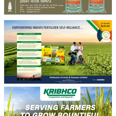
Gallery
National
Latest News
Agriculture Conclave and NACOF
Awards 2022
Agri Start-Ups
Language
English
Hindi