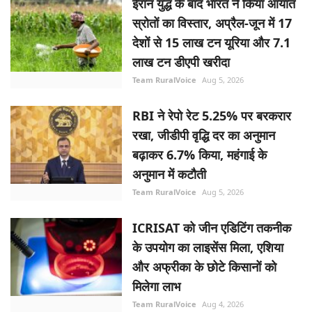
ईरान युद्ध के बाद भारत ने किया आयात
स्रोतों का विस्तार, अप्रैल-जून में 17
देशों से 15 लाख टन यूरिया और 7.1
लाख टन डीएपी खरीदा
Team RuralVoice
Aug 5, 2026
RBI ने रेपो रेट 5.25% पर बरकरार
रखा, जीडीपी वृद्धि दर का अनुमान
बढ़ाकर 6.7% किया, महंगाई के
अनुमान में कटौती
Team RuralVoice
Aug 5, 2026
ICRISAT को जीन एडिटिंग तकनीक
के उपयोग का लाइसेंस मिला, एशिया
और अफ्रीका के छोटे किसानों को
मिलेगा लाभ
Team RuralVoice
Aug 4, 2026