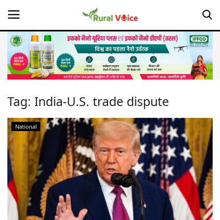
Home
Contact
Tag:
India-U.S. trade dispute
About Us
National
Leadership Profiles
Opinion
Politics
Magazine