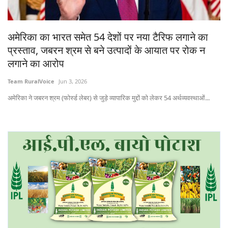
States
अमेरिका का भारत समेत 54 देशों पर नया टैरिफ लगाने का
Events
प्रस्ताव, जबरन श्रम से बने उत्पादों के आयात पर रोक न
लगाने का आरोप
Agribusiness
Team RuralVoice
Jun 3, 2026
Agritech
अमेरिका ने जबरन श्रम (फोर्स्ड लेबर) से जुड़े व्यापारिक मुद्दों को लेकर 54 अर्थव्यवस्थाओं...
Cooperatives
International
Rural Dialogue
Ground Report
Rural Connect