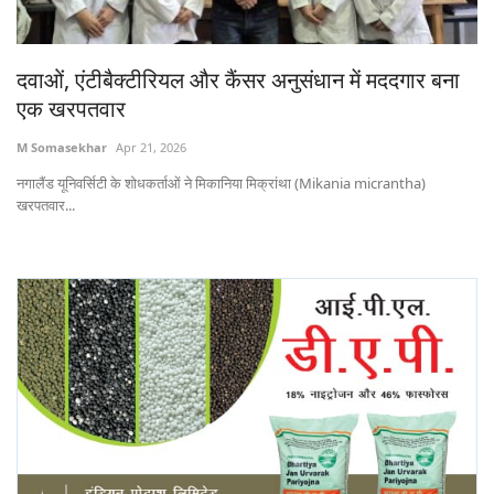
States
दवाओं, एंटीबैक्टीरियल और कैंसर अनुसंधान में मददगार बना
Events
एक खरपतवार
Agribusiness
M Somasekhar
Apr 21, 2026
नगालैंड यूनिवर्सिटी के शोधकर्ताओं ने मिकानिया मिक्रांथा (Mikania micrantha)
Agritech
खरपतवार...
Cooperatives
International
Rural Dialogue
Ground Report
Rural Connect