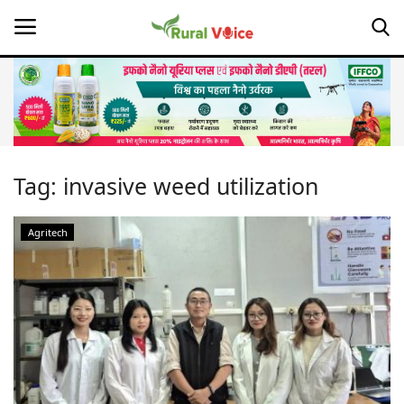
Home
Contact
Tag:
invasive weed utilization
About Us
Agritech
Leadership Profiles
Opinion
Politics
Magazine