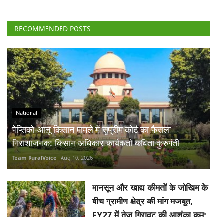
RECOMMENDED POSTS
National
पेप्सिको-आलू किसान मामले में सुप्रीम कोर्ट का फैसला
निराशाजनक: किसान अधिकार कार्यकर्ता कविता कुरुगंती
Team RuralVoice
Aug 10, 2026
मानसून और खाद्य कीमतों के जोखिम के
बीच ग्रामीण क्षेत्र की मांग मजबूत,
FY27 में तेज गिरावट की आशंका कम: