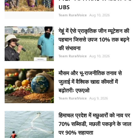
UBS
Team RuralVoice
Aug 10, 2026
गेहूं में ऐसे प्राकृतिक जीन म्यूटेशन की
पहचान जिससे उपज 10% तक बढ़ने
की संभावना
Team RuralVoice
Aug 10, 2026
मौसम और भू-राजनीतिक तनाव से
जुलाई में वैश्विक खाद्य कीमतों में
बढ़ोतरीः एफएओ
Team RuralVoice
Aug 9, 2026
हिमाचल प्रदेश में मछुआरों को नाव पर
70% सब्सिडी, मछली पकड़ने के जाल
पर 90% सहायता