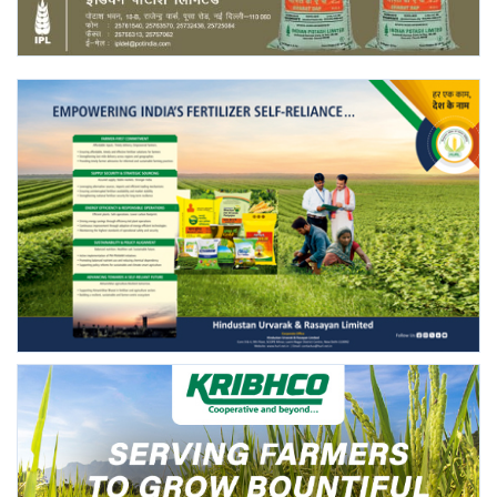
Gallery
National
Latest News
Agriculture Conclave and NACOF
Awards 2022
Agri Start-Ups
Language
English
Hindi