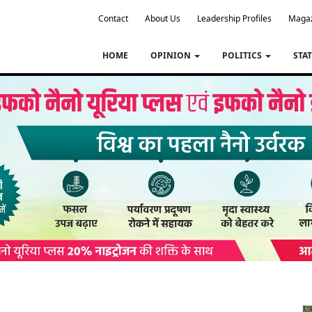
Contact
About Us
Leadership Profiles
Maga
HOME
OPINION
POLITICS
STA