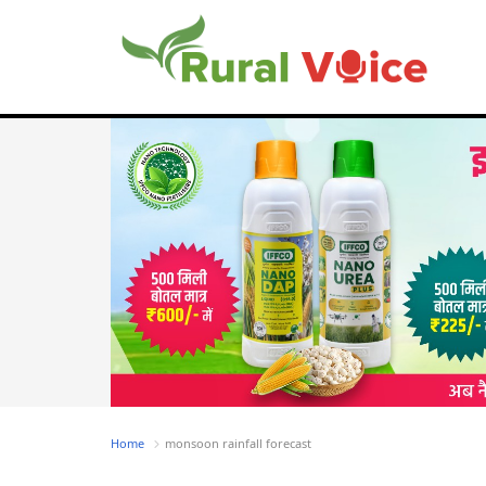
Home
monsoon rainfall forecast