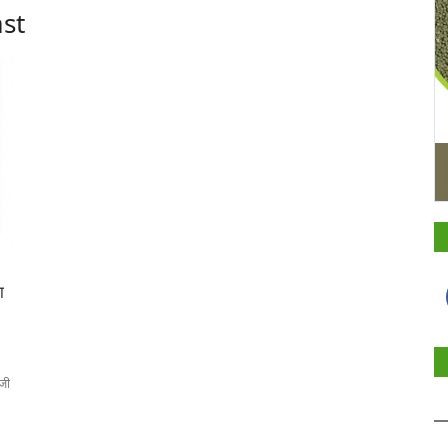
st
ा
ेजी