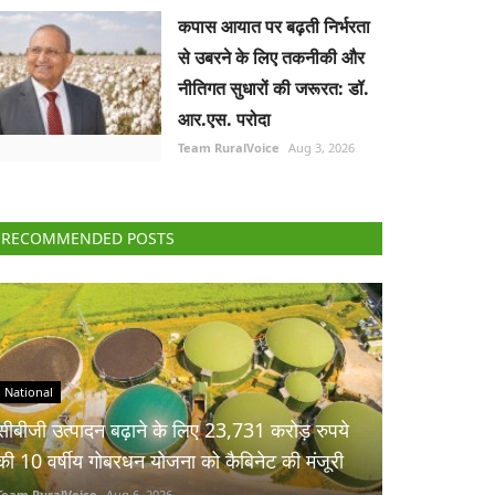
कपास आयात पर बढ़ती निर्भरता
से उबरने के लिए तकनीकी और
नीतिगत सुधारों की जरूरत: डॉ.
आर.एस. परोदा
Team RuralVoice
Aug 3, 2026
RECOMMENDED POSTS
National
सीबीजी उत्पादन बढ़ाने के लिए 23,731 करोड़ रुपये
की 10 वर्षीय गोबरधन योजना को कैबिनेट की मंजूरी
Team RuralVoice
Aug 6, 2026