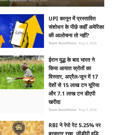
UPI कानून में प्रस्तावित
संशोधन के पीछे कहीं अमेरिका
की आलोचना तो नहीं?
Team RuralVoice
Aug 6, 2026
ईरान युद्ध के बाद भारत ने
किया आयात स्रोतों का
विस्तार, अप्रैल-जून में 17
देशों से 15 लाख टन यूरिया
और 7.1 लाख टन डीएपी
खरीदा
Team RuralVoice
Aug 5, 2026
RBI ने रेपो रेट 5.25% पर
बरकरार रखा, जीडीपी वृद्धि