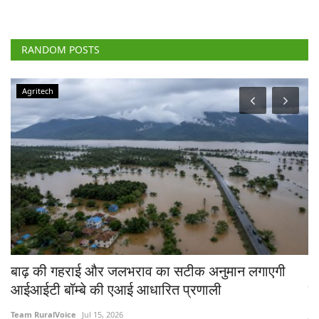
RANDOM POSTS
Agritech
चे
बाढ़ की गहराई और जलभराव का सटीक अनुमान लगाएगी
भा
आईआईटी बॉम्बे की एआई आधारित प्रणाली
त
Team RuralVoice
Jul 15, 2026
Jul