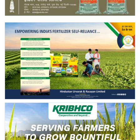
Gallery
National
Latest News
Agriculture Conclave and NACOF
Awards 2022
Agri Start-Ups
Language
English
Hindi