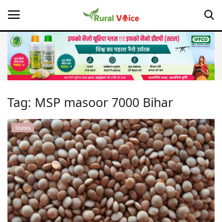
Home
Contact
Tag:
MSP masoor 7000 Bihar
About Us
States
Leadership Profiles
Opinion
Politics
Magazine