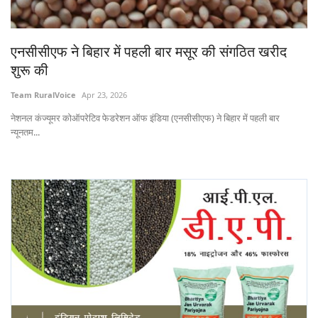
States
एनसीसीएफ ने बिहार में पहली बार मसूर की संगठित खरीद
Events
शुरू की
Agribusiness
Team RuralVoice
Apr 23, 2026
नेशनल कंज्यूमर कोऑपरेटिव फेडरेशन ऑफ इंडिया (एनसीसीएफ) ने बिहार में पहली बार
Agritech
न्यूनतम...
Cooperatives
International
Rural Dialogue
Ground Report
Rural Connect