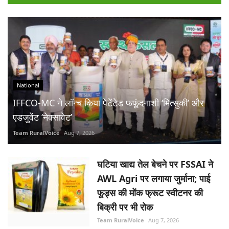
National
IFFCO-MC ने लॉन्च किया पेटेंटेड फफूंदनाशी ‘मित्सुकी’ और
एडजुवेंट ‘नेक्सावेट’
Team RuralVoice
Aug 7, 2026
घटिया खाद्य तेल बेचने पर FSSAI ने
AWL Agri पर लगाया जुर्माना; पाई
फूड्स की मोंक फ्रूट स्वीटनर की
बिक्री पर भी रोक
Team RuralVoice
Aug 7, 2026