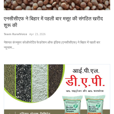
States
एनसीसीएफ ने बिहार में पहली बार मसूर की संगठित खरीद
Events
शुरू की
Agribusiness
Team RuralVoice
Apr 23, 2026
नेशनल कंज्यूमर कोऑपरेटिव फेडरेशन ऑफ इंडिया (एनसीसीएफ) ने बिहार में पहली बार
Agritech
न्यूनतम...
Cooperatives
International
Rural Dialogue
Ground Report
Rural Connect