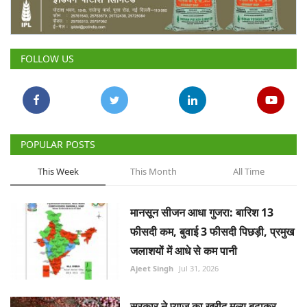
Gallery
National
FOLLOW US
Latest News
Agriculture Conclave and NACOF
Awards 2022
POPULAR POSTS
Agri Start-Ups
This Week
This Month
All Time
Language
मानसून सीजन आधा गुजरा: बारिश 13
English
Hindi
फीसदी कम, बुवाई 3 फीसदी पिछड़ी, प्रमुख
जलाशयों में आधे से कम पानी
Ajeet Singh
Jul 31, 2026
सरकार ने प्याज का खरीद मूल्य बढ़ाकर