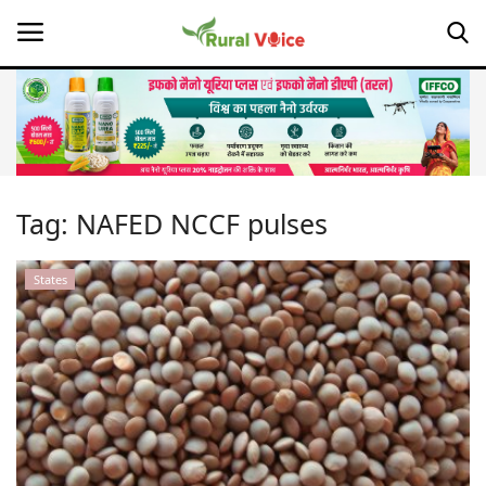
Home
Contact
Tag:
NAFED NCCF pulses
About Us
States
Leadership Profiles
Opinion
Politics
Magazine