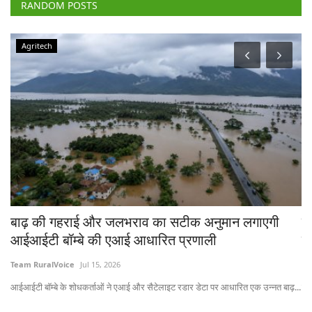
RANDOM POSTS
Agriculture Conclave and NACOF Awards 2022
न लगाएगी
टेक्नोलॉजी के इस्तेमाल और विविधीकरण से बढ़ सक
किसानों की आय, रूरल वॉयस कॉन्क्लेव में बोले विशे
Team RuralVoice
Dec 30, 2022
रित एक उन्नत बाढ़...
नास के चेयरमैन डॉ त्रिलोचन महापात्र ने कहा कि किसानों को खेती में विविधीक