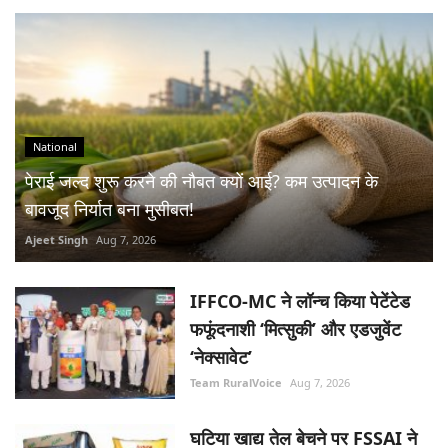
National
पेराई जल्द शुरू करने की नौबत क्यों आई? कम उत्पादन के
बावजूद निर्यात बना मुसीबत!
Ajeet Singh
Aug 7, 2026
IFFCO-MC ने लॉन्च किया पेटेंटेड
फफूंदनाशी ‘मित्सुकी’ और एडजुवेंट
‘नेक्सावेट’
Team RuralVoice
Aug 7, 2026
घटिया खाद्य तेल बेचने पर FSSAI ने