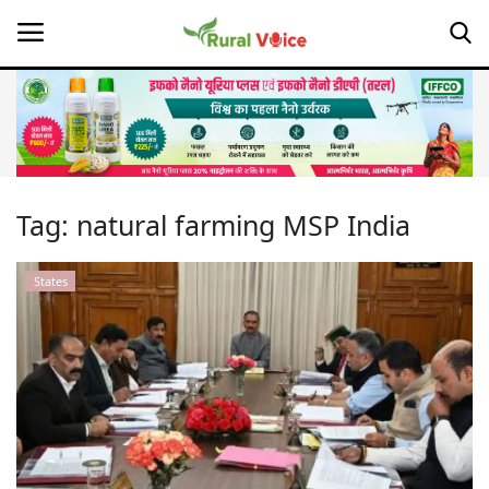
Home
Contact
Tag:
natural farming MSP India
About Us
States
Leadership Profiles
Opinion
Politics
Magazine