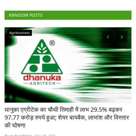
RANDOM POSTS
Agribusiness
चे
धानुका एग्रीटेक का चौथी तिमाही में लाभ 29.5% बढ़कर
मध
97.77 करोड़ रुपये हुआ; शेयर बायबैक, लाभांश और विस्तार
ने
की घोषणा
Te
Team RuralVoice
May 19, 2026