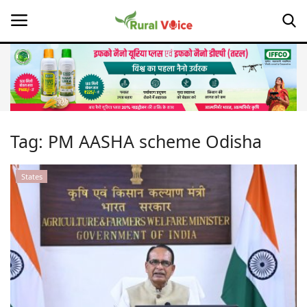
Home
Contact
Tag:
PM AASHA scheme Odisha
About Us
States
Leadership Profiles
Opinion
Politics
Magazine