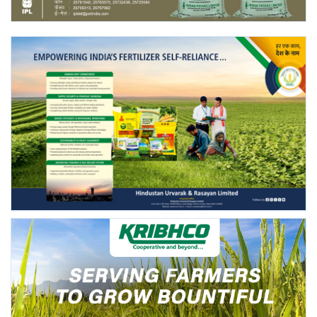
Gallery
National
Latest News
Agriculture Conclave and NACOF
Awards 2022
Agri Start-Ups
Language
English
Hindi