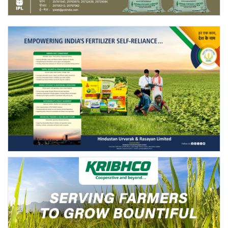
Gallery
National
Latest News
Agriculture Conclave and NACOF
Awards 2022
Agri Start-Ups
Language
English
Hindi