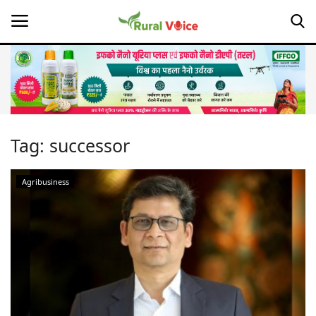
Home
Contact
Tag:
successor
About Us
Agribusiness
Leadership Profiles
Opinion
Politics
Magazine