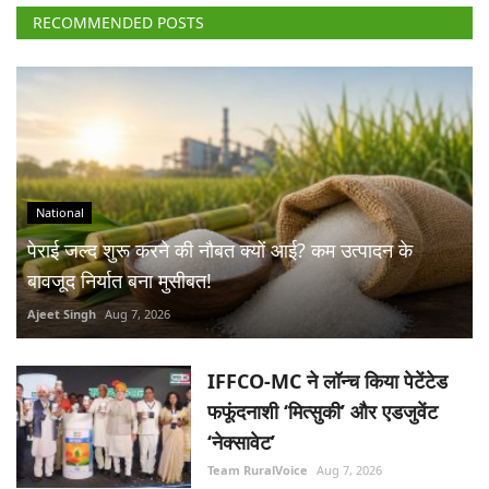
RECOMMENDED POSTS
National
पेराई जल्द शुरू करने की नौबत क्यों आई? कम उत्पादन के
बावजूद निर्यात बना मुसीबत!
Ajeet Singh
Aug 7, 2026
IFFCO-MC ने लॉन्च किया पेटेंटेड
फफूंदनाशी ‘मित्सुकी’ और एडजुवेंट
‘नेक्सावेट’
Team RuralVoice
Aug 7, 2026