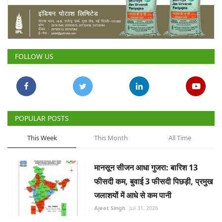
Gallery
National
FOLLOW US
Latest News
Agriculture Conclave and NACOF
Awards 2022
POPULAR POSTS
Agri Start-Ups
This Week
This Month
All Time
Language
English
Hindi
मानसून सीजन आधा गुजरा: बारिश 13
फीसदी कम, बुवाई 3 फीसदी पिछड़ी, प्रमुख
जलाशयों में आधे से कम पानी
Ajeet Singh
Jul 31, 2026