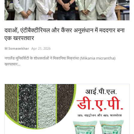
States
Events
दवाओं, एंटीबैक्टीरियल और कैंसर अनुसंधान में मददगार बना
एक खरपतवार
Agribusiness
M Somasekhar
Apr 21, 2026
Agritech
नगालैंड यूनिवर्सिटी के शोधकर्ताओं ने मिकानिया मिक्रांथा (Mikania micrantha)
खरपतवार...
Cooperatives
International
Rural Dialogue
Ground Report
Rural Connect