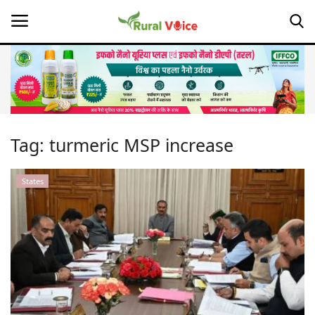
Home
Contact
Tag:
turmeric MSP increase
About Us
States
Leadership Profiles
Opinion
Politics
Magazine