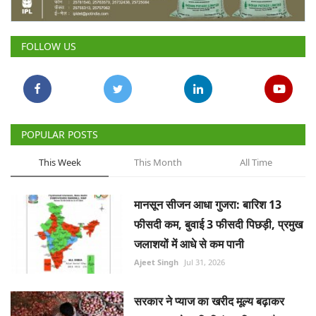
Gallery
FOLLOW US
National
Latest News
Agriculture Conclave and NACOF
POPULAR POSTS
Awards 2022
This Week
This Month
All Time
Agri Start-Ups
मानसून सीजन आधा गुजरा: बारिश 13
Language
फीसदी कम, बुवाई 3 फीसदी पिछड़ी, प्रमुख
English
Hindi
जलाशयों में आधे से कम पानी
Ajeet Singh
Jul 31, 2026
सरकार ने प्याज का खरीद मूल्य बढ़ाकर