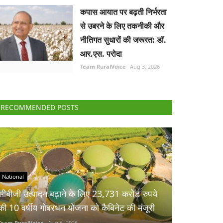
कपास आयात पर बढ़ती निर्भरता
से उबरने के लिए तकनीकी और
नीतिगत सुधारों की जरूरत: डॉ.
आर.एस. परोदा
Team RuralVoice
Aug 3, 2026
RECOMMENDED POSTS
National
सीबीजी उत्पादन बढ़ाने के लिए 23,731 करोड़ रुपये
की 10 वर्षीय गोबरधन योजना को कैबिनेट की मंजूरी
Team RuralVoice
Aug 6, 2026