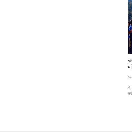
्ड देगा
उत्तराखंड के गांवों में बेटियों ने उठाया बल्ला, लोकप्रिय हो रहा
UP
महिला क्रिकेट
आ
Sanjeev Kandwal
Jan 3, 2025
Te
िए 750 करोड़
उत्तराखंड के सीढ़ीदार खेतों में अब महिला क्रिकेट प्रतियोगिताएं आम हो चली हैं।
पेम
कई...