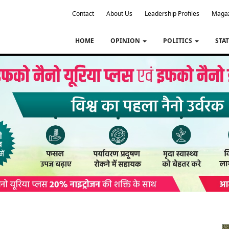
Contact
About Us
Leadership Profiles
Maga
HOME
OPINION
POLITICS
STA