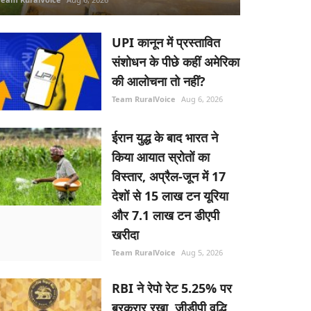
UPI कानून में प्रस्तावित
संशोधन के पीछे कहीं अमेरिका
की आलोचना तो नहीं?
Team RuralVoice
Aug 6, 2026
ईरान युद्ध के बाद भारत ने
किया आयात स्रोतों का
विस्तार, अप्रैल-जून में 17
देशों से 15 लाख टन यूरिया
और 7.1 लाख टन डीएपी
खरीदा
Team RuralVoice
Aug 5, 2026
RBI ने रेपो रेट 5.25% पर
बरकरार रखा, जीडीपी वृद्धि