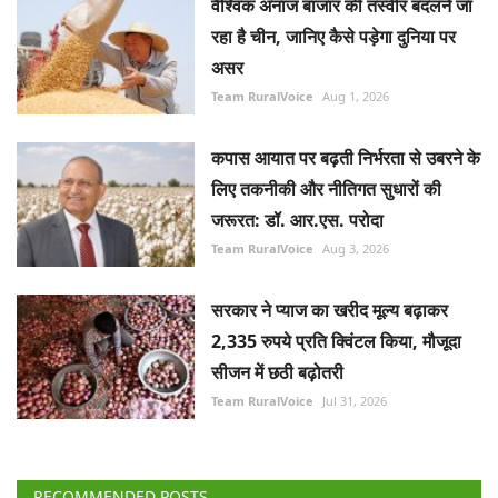
वैश्विक अनाज बाजार की तस्वीर बदलने जा
रहा है चीन, जानिए कैसे पड़ेगा दुनिया पर
असर
Team RuralVoice
Aug 1, 2026
कपास आयात पर बढ़ती निर्भरता से उबरने के
लिए तकनीकी और नीतिगत सुधारों की
जरूरत: डॉ. आर.एस. परोदा
Team RuralVoice
Aug 3, 2026
सरकार ने प्याज का खरीद मूल्य बढ़ाकर
2,335 रुपये प्रति क्विंटल किया, मौजूदा
सीजन में छठी बढ़ोतरी
Team RuralVoice
Jul 31, 2026
RECOMMENDED POSTS