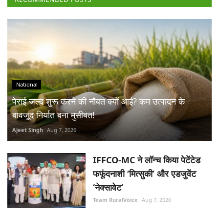
National
पेराई जल्द शुरू करने की नौबत क्यों आई? कम उत्पादन के
बावजूद निर्यात बना मुसीबत!
Ajeet Singh
Aug 7, 2026
IFFCO-MC ने लॉन्च किया पेटेंटेड
फफूंदनाशी ‘मित्सुकी’ और एडजुवेंट
‘नेक्सावेट’
Team RuralVoice
Aug 7, 2026