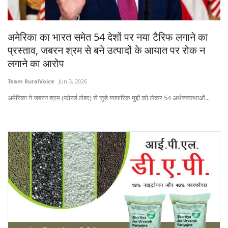
States
अमेरिका का भारत समेत 54 देशों पर नया टैरिफ लगाने का
Events
प्रस्ताव, जबरन श्रम से बने उत्पादों के आयात पर रोक न
लगाने का आरोप
Agribusiness
Team RuralVoice
Jun 3, 2026
Agritech
अमेरिका ने जबरन श्रम (फोर्स्ड लेबर) से जुड़े व्यापारिक मुद्दों को लेकर 54 अर्थव्यवस्थाओं...
Cooperatives
International
Rural Dialogue
Ground Report
Rural Connect