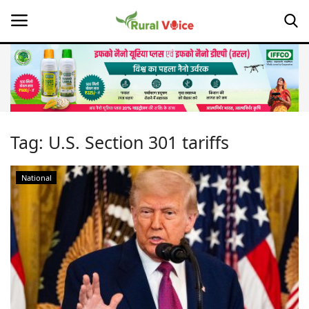
Home
Contact
Tag:
U.S. Section 301 tariffs
About Us
National
Leadership Profiles
Opinion
Politics
Magazine