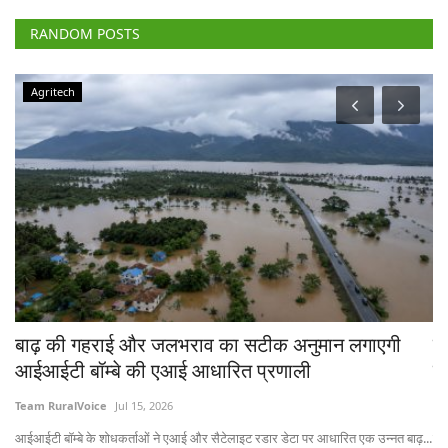
RANDOM POSTS
Agriculture Conclave and NACOF Awards 2022
गाएगी
टेक्नोलॉजी के इस्तेमाल और विविधीकरण से बढ़ सकती ह
किसानों की आय, रूरल वॉयस कॉन्क्लेव में बोले विशेषज्ञ
Team RuralVoice
Dec 30, 2022
 उन्नत बाढ़...
नास के चेयरमैन डॉ त्रिलोचन महापात्र ने कहा कि किसानों को खेती में विविधीकरण करन