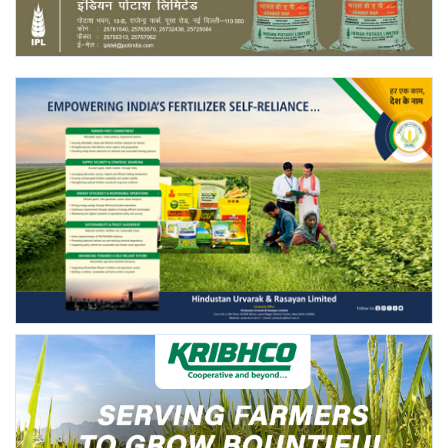
Gallery
National
Latest News
Agriculture Conclave and NACOF
Awards 2022
Agri Start-Ups
Language
English
Hindi