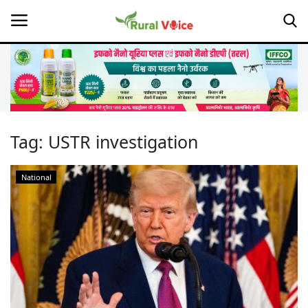
Home
Contact
Tag:
USTR investigation
About Us
National
Leadership Profiles
Opinion
Politics
Magazine