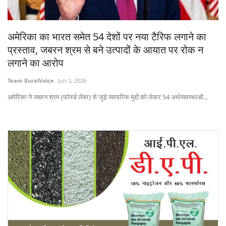
States
अमेरिका का भारत समेत 54 देशों पर नया टैरिफ लगाने का
Events
प्रस्ताव, जबरन श्रम से बने उत्पादों के आयात पर रोक न
लगाने का आरोप
Agribusiness
Team RuralVoice
Jun 3, 2026
Agritech
अमेरिका ने जबरन श्रम (फोर्स्ड लेबर) से जुड़े व्यापारिक मुद्दों को लेकर 54 अर्थव्यवस्थाओं...
Cooperatives
International
Rural Dialogue
Ground Report
Rural Connect