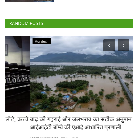
RANDOM POSTS
Agritech
चे
बाढ़ की गहराई और जलभराव का सटीक अनुमान लगाएगी
भा
आईआईटी बॉम्बे की एआई आधारित प्रणाली
त
Team RuralVoice
Jul 15, 2026
Jul