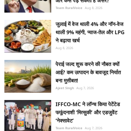
और कैसे पड़ सकता है असर?
Team RuralVoice
Aug 8, 2026
जुलाई में वेज थाली 4% और नॉन-वेज
थाली 9% महंगी, प्याज-तेल और LPG
ने बढ़ाया खर्च
Aug 8, 2026
पेराई जल्द शुरू करने की नौबत क्यों
आई? कम उत्पादन के बावजूद निर्यात
बना मुसीबत!
Ajeet Singh
Aug 7, 2026
IFFCO-MC ने लॉन्च किया पेटेंटेड
फफूंदनाशी ‘मित्सुकी’ और एडजुवेंट
‘नेक्सावेट’
Team RuralVoice
Aug 7, 2026