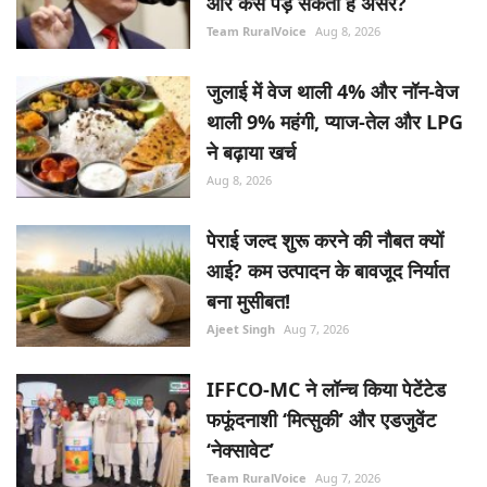
जुलाई में वेज थाली 4% और नॉन-वेज
थाली 9% महंगी, प्याज-तेल और LPG
ने बढ़ाया खर्च
Aug 8, 2026
पेराई जल्द शुरू करने की नौबत क्यों
आई? कम उत्पादन के बावजूद निर्यात
बना मुसीबत!
Ajeet Singh
Aug 7, 2026
IFFCO-MC ने लॉन्च किया पेटेंटेड
फफूंदनाशी ‘मित्सुकी’ और एडजुवेंट
‘नेक्सावेट’
Team RuralVoice
Aug 7, 2026