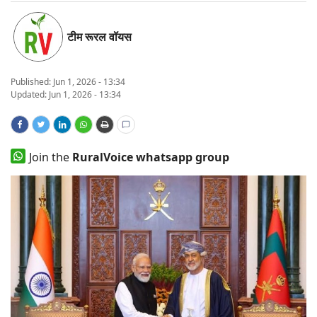
States
टीम रूरल वॉयस
Events
Published:
Jun 1, 2026 - 13:34
Agribusiness
Updated: Jun 1, 2026 - 13:34
Agritech
Join the
RuralVoice whatsapp group
Cooperatives
International
Rural Dialogue
Ground Report
Rural Connect