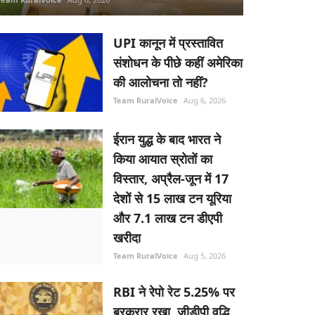
UPI कानून में प्रस्तावित
संशोधन के पीछे कहीं अमेरिका
की आलोचना तो नहीं?
Team RuralVoice
Aug 6, 2026
ईरान युद्ध के बाद भारत ने
किया आयात स्रोतों का
विस्तार, अप्रैल-जून में 17
देशों से 15 लाख टन यूरिया
और 7.1 लाख टन डीएपी
खरीदा
Team RuralVoice
Aug 5, 2026
RBI ने रेपो रेट 5.25% पर
बरकरार रखा, जीडीपी वृद्धि