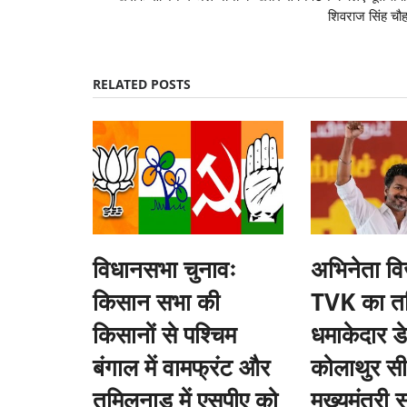
शिवराज सिंह चौ
RELATED POSTS
की कटाई स्थगित, पर्यावरण
क्या एग्री स्टार्टअप शुरू करना चाहते हैं आप? नाबार
ी सरकार
फंडिंग, जानें क्या है पूरी योजना
Team RuralVoice
Jul 15, 2024
विधानसभा चुनावः
अभिनेता व
े तहत प्रस्तावित पेड़ों की कटाई
केंद्र सरकार स्टार्टअप और ग्रामीण उद्यमों को बढ़ावा देने के ल
रुपये...
किसान सभा की
TVK का तमि
किसानों से पश्चिम
धमाकेदार डेब
बंगाल में वामफ्रंट और
कोलाथुर स
तमिलनाडु में एसपीए को
मुख्यमंत्री