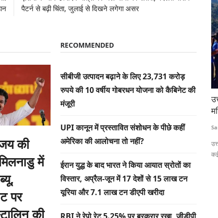
हान
पैटर्न से बढ़ी चिंता, जुलाई से दिखने लगेगा असर
RECOMMENDED
सीबीजी उत्पादन बढ़ाने के लिए 23,731 करोड़
रुपये की 10 वर्षीय गोबरधन योजना को कैबिनेट की
्ड देगा
उत्तराखंड के गांवों में बेटियों ने उठाया बल्ला, लोकप्रिय हो रहा
UP
मंजूरी
महिला क्रिकेट
आ
UPI कानून में प्रस्तावित संशोधन के पीछे कहीं
Sanjeev Kandwal
Jan 3, 2025
Te
िजय की
अमेरिका की आलोचना तो नहीं?
िए 750 करोड़
उत्तराखंड के सीढ़ीदार खेतों में अब महिला क्रिकेट प्रतियोगिताएं आम हो चली हैं।
पेम
कई...
लनाडु में
ईरान युद्ध के बाद भारत ने किया आयात स्रोतों का
्यू,
विस्तार, अप्रैल-जून में 17 देशों से 15 लाख टन
यूरिया और 7.1 लाख टन डीएपी खरीदा
ीट पर
 स्टालिन की
RBI ने रेपो रेट 5.25% पर बरकरार रखा, जीडीपी