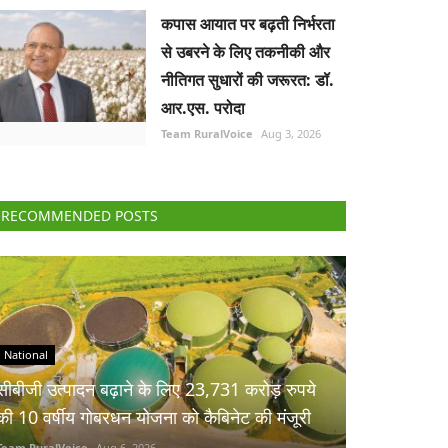
कपास आयात पर बढ़ती निर्भरता
से उबरने के लिए तकनीकी और
नीतिगत सुधारों की जरूरत: डॉ.
आर.एस. परोदा
Team RuralVoice
Aug 3, 2026
RECOMMENDED POSTS
National
सीबीजी उत्पादन बढ़ाने के लिए 23,731 करोड़ रुपये
की 10 वर्षीय गोबरधन योजना को कैबिनेट की मंजूरी
Team RuralVoice
Aug 6, 2026