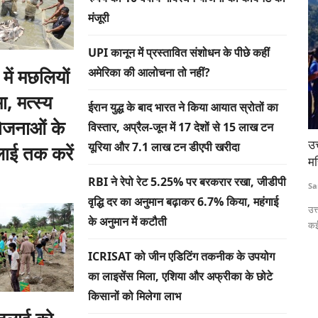
मंजूरी
UPI कानून में प्रस्तावित संशोधन के पीछे कहीं
 में मछलियों
अमेरिका की आलोचना तो नहीं?
ा, मत्स्य
ईरान युद्ध के बाद भारत ने किया आयात स्रोतों का
ोजनाओं के
विस्तार, अप्रैल-जून में 17 देशों से 15 लाख टन
्ड देगा
उत्तराखंड के गांवों में बेटियों ने उठाया बल्ला, लोकप्रिय हो रहा
UP
यूरिया और 7.1 लाख टन डीएपी खरीदा
ाई तक करें
महिला क्रिकेट
आ
RBI ने रेपो रेट 5.25% पर बरकरार रखा, जीडीपी
Sanjeev Kandwal
Jan 3, 2025
Te
वृद्धि दर का अनुमान बढ़ाकर 6.7% किया, महंगाई
िए 750 करोड़
उत्तराखंड के सीढ़ीदार खेतों में अब महिला क्रिकेट प्रतियोगिताएं आम हो चली हैं।
पेम
के अनुमान में कटौती
कई...
ICRISAT को जीन एडिटिंग तकनीक के उपयोग
का लाइसेंस मिला, एशिया और अफ्रीका के छोटे
किसानों को मिलेगा लाभ