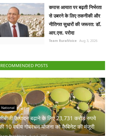
कपास आयात पर बढ़ती निर्भरता
से उबरने के लिए तकनीकी और
नीतिगत सुधारों की जरूरत: डॉ.
आर.एस. परोदा
Team RuralVoice
Aug 3, 2026
RECOMMENDED POSTS
National
सीबीजी उत्पादन बढ़ाने के लिए 23,731 करोड़ रुपये
की 10 वर्षीय गोबरधन योजना को कैबिनेट की मंजूरी
Team RuralVoice
Aug 6, 2026