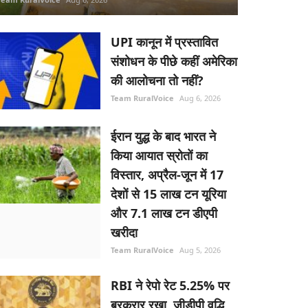
UPI कानून में प्रस्तावित
संशोधन के पीछे कहीं अमेरिका
की आलोचना तो नहीं?
Team RuralVoice
Aug 6, 2026
ईरान युद्ध के बाद भारत ने
किया आयात स्रोतों का
विस्तार, अप्रैल-जून में 17
देशों से 15 लाख टन यूरिया
और 7.1 लाख टन डीएपी
खरीदा
Team RuralVoice
Aug 5, 2026
RBI ने रेपो रेट 5.25% पर
बरकरार रखा, जीडीपी वृद्धि