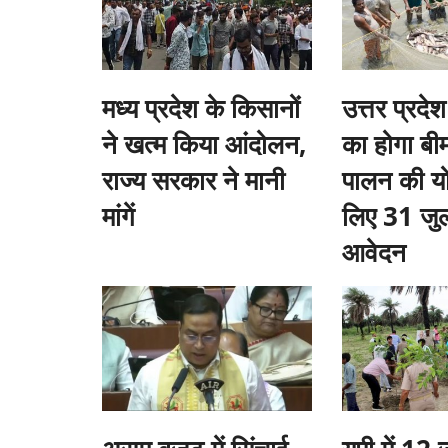
मध्य प्रदेश के किसानों
उत्तर प्रदेश
ने खत्म किया आंदोलन,
का होगा बीम
राज्य सरकार ने मानी
पालन की य
की कटाई स्थगित, पर्यावरण
क्या एग्री स्टार्टअप शुरू करना चाहते हैं आप? नाबार
मांगें
लिए 31 जुल
ी सरकार
फंडिंग, जानें क्या है पूरी योजना
आवेदन
Team RuralVoice
Jul 15, 2024
े तहत प्रस्तावित पेड़ों की कटाई
केंद्र सरकार स्टार्टअप और ग्रामीण उद्यमों को बढ़ावा देने के ल
रुपये...