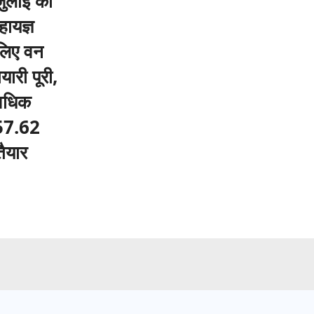
 जुलाई को
ायज्ञ
लिए वन
यारी पूरी,
अधिक
ं 57.62
तैयार