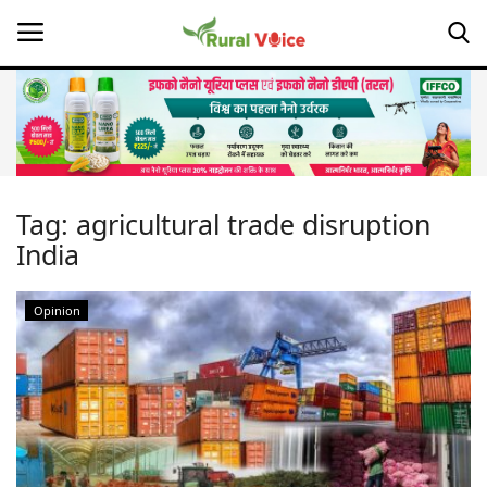
Home
Contact
Tag:
agricultural trade disruption
India
About Us
Leadership Profiles
Opinion
Opinion
Politics
Magazine