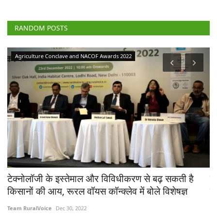
RANDOM POSTS
Agriculture Conclave and NACOF Awards 2022
े
टेक्नोलॉजी के इस्तेमाल और विविधीकरण से बढ़ सकती है
के
किसानों की आय, रूरल वॉयस कॉन्क्लेव में बोले विशेषज्ञ
क
Team RuralVoice
Dec 30, 2022
Te