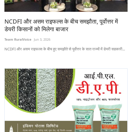
States
NCDFI और असम राइफल्स के बीच समझौता, पूर्वोत्तर में
Events
डेयरी किसानों को मिलेगा बाजार
Agribusiness
Team RuralVoice
Jun 3, 2026
NCDFI और असम राइफल्स के बीच हुए समझौते से पूर्वोत्तर के सात राज्यों में डेयरी सहकारी...
Agritech
Cooperatives
International
Rural Dialogue
Ground Report
Rural Connect