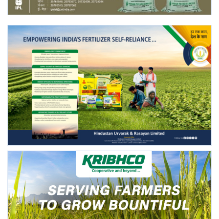
Gallery
National
Latest News
Agriculture Conclave and NACOF
Awards 2022
Agri Start-Ups
Language
English
Hindi