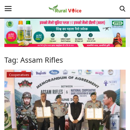
Home
Contact
Tag:
Assam Rifles
About Us
Cooperatives
Leadership Profiles
Opinion
Politics
Magazine