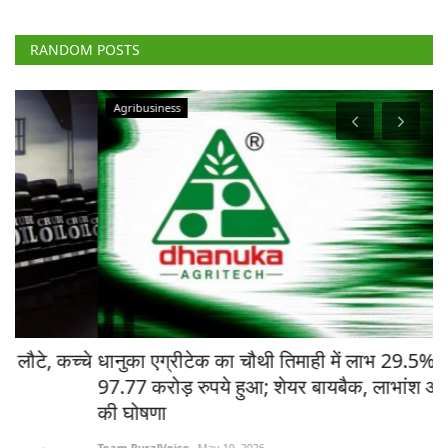
RANDOM POSTS
Agribusiness
चे
धानुका एग्रीटेक का चौथी तिमाही में लाभ 29.5% बढ़कर
मध
97.77 करोड़ रुपये हुआ; शेयर बायबैक, लाभांश और विस्तार
ने
की घोषणा
Te
Team RuralVoice
May 19, 2026