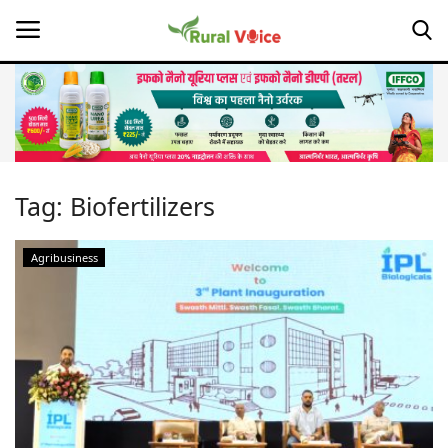
Home
Contact
Tag:
Biofertilizers
About Us
Agribusiness
Leadership Profiles
Opinion
Politics
Magazine