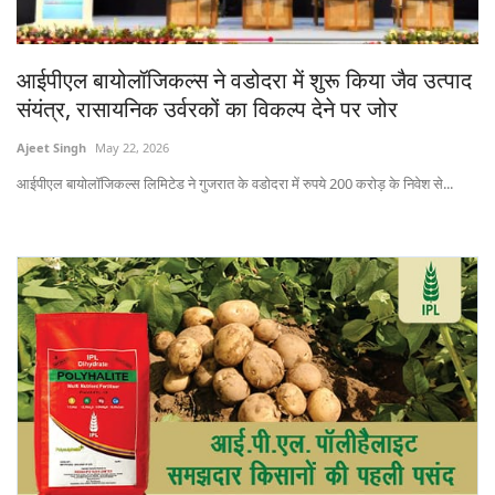
States
आईपीएल बायोलॉजिकल्स ने वडोदरा में शुरू किया जैव उत्पाद
Events
संयंत्र, रासायनिक उर्वरकों का विकल्प देने पर जोर
Agribusiness
Ajeet Singh
May 22, 2026
आईपीएल बायोलॉजिकल्स लिमिटेड ने गुजरात के वडोदरा में रुपये 200 करोड़ के निवेश से...
Agritech
Cooperatives
International
Rural Dialogue
Ground Report
Rural Connect