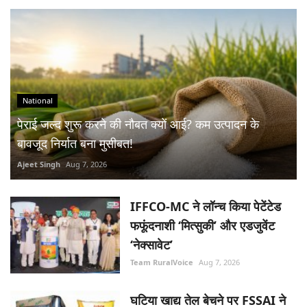
National
पेराई जल्द शुरू करने की नौबत क्यों आई? कम उत्पादन के
बावजूद निर्यात बना मुसीबत!
Ajeet Singh
Aug 7, 2026
IFFCO-MC ने लॉन्च किया पेटेंटेड
फफूंदनाशी ‘मित्सुकी’ और एडजुवेंट
‘नेक्सावेट’
Team RuralVoice
Aug 7, 2026
घटिया खाद्य तेल बेचने पर FSSAI ने