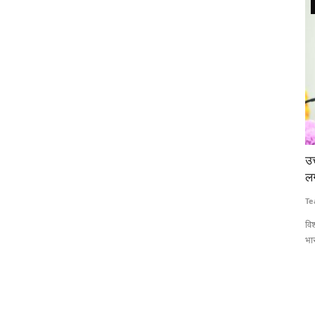
Elections 2022
नएसएफओ से
उत्तर प्रदेश फिर भाजपा सरकार, 36 साल बाद कोई पार्टी
रा
लगातार दोबारा सत्ता में आएगी
पह
Team RuralVoice
Mar 10, 2022
Su
 जुटाई है।
विश्लेषकों का कहना है कि धार्मिक ध्रुवीकरण के साथ साथ मुफ्त राशन के मुद्दे ने
चु
भारतीय...
एक