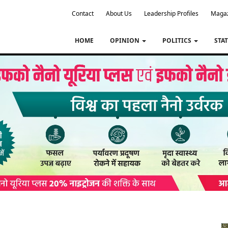
Contact
About Us
Leadership Profiles
Maga
HOME
OPINION
POLITICS
STA