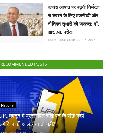
कपास आयात पर बढ़ती निर्भरता
से उबरने के लिए तकनीकी और
नीतिगत सुधारों की जरूरत: डॉ.
आर.एस. परोदा
Team RuralVoice
Aug 3, 2026
RECOMMENDED POSTS
National
UPI कानून में प्रस्तावित संशोधन के पीछे कहीं
अमेरिका की आलोचना तो नहीं?
Team RuralVoice
Aug 6, 2026