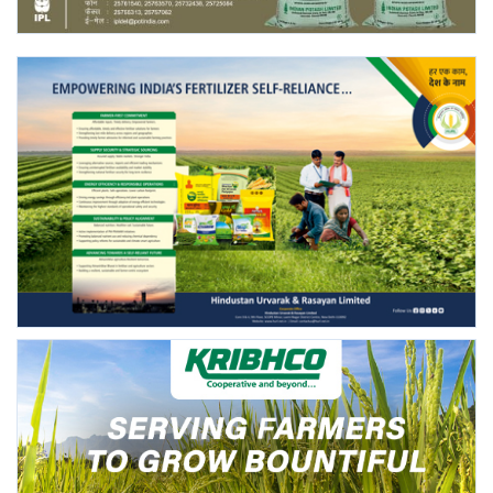
Gallery
National
Latest News
Agriculture Conclave and NACOF
Awards 2022
Agri Start-Ups
Language
English
Hindi