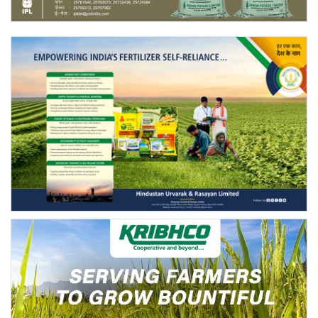
Gallery
National
Latest News
Agriculture Conclave and NACOF
Awards 2022
Agri Start-Ups
Language
English
Hindi