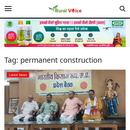
Home
Contact
Tag:
permanent construction
About Us
Latest News
Leadership Profiles
Opinion
Politics
Magazine