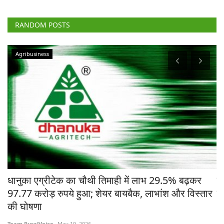
RANDOM POSTS
Agribusiness
चे
धानुका एग्रीटेक का चौथी तिमाही में लाभ 29.5% बढ़कर
मध
97.77 करोड़ रुपये हुआ; शेयर बायबैक, लाभांश और विस्तार
ने
की घोषणा
Te
Team RuralVoice
May 19, 2026