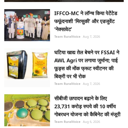
IFFCO-MC ने लॉन्च किया पेटेंटेड
फफूंदनाशी ‘मित्सुकी’ और एडजुवेंट
‘नेक्सावेट’
Team RuralVoice
Aug 7, 2026
घटिया खाद्य तेल बेचने पर FSSAI ने
AWL Agri पर लगाया जुर्माना; पाई
फूड्स की मोंक फ्रूट स्वीटनर की
बिक्री पर भी रोक
Team RuralVoice
Aug 7, 2026
सीबीजी उत्पादन बढ़ाने के लिए
23,731 करोड़ रुपये की 10 वर्षीय
गोबरधन योजना को कैबिनेट की मंजूरी
Team RuralVoice
Aug 6, 2026