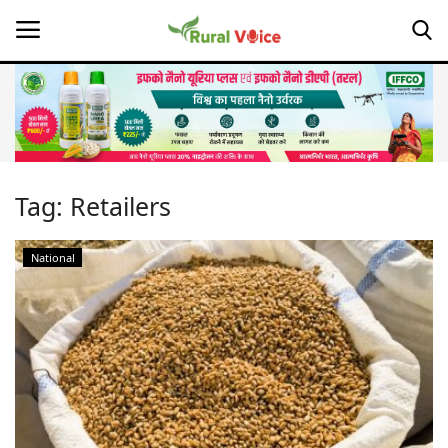
Home
Contact
Tag:
Retailers
About Us
National
Leadership Profiles
Opinion
Politics
Magazine