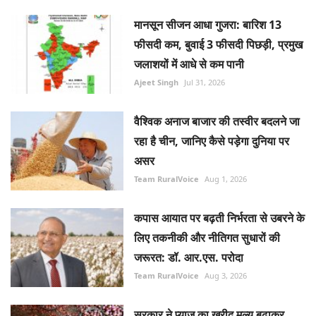
मानसून सीजन आधा गुजरा: बारिश 13
फीसदी कम, बुवाई 3 फीसदी पिछड़ी, प्रमुख
जलाशयों में आधे से कम पानी
Ajeet Singh
Jul 31, 2026
वैश्विक अनाज बाजार की तस्वीर बदलने जा
रहा है चीन, जानिए कैसे पड़ेगा दुनिया पर
असर
Team RuralVoice
Aug 1, 2026
कपास आयात पर बढ़ती निर्भरता से उबरने के
लिए तकनीकी और नीतिगत सुधारों की
जरूरत: डॉ. आर.एस. परोदा
Team RuralVoice
Aug 3, 2026
सरकार ने प्याज का खरीद मूल्य बढ़ाकर