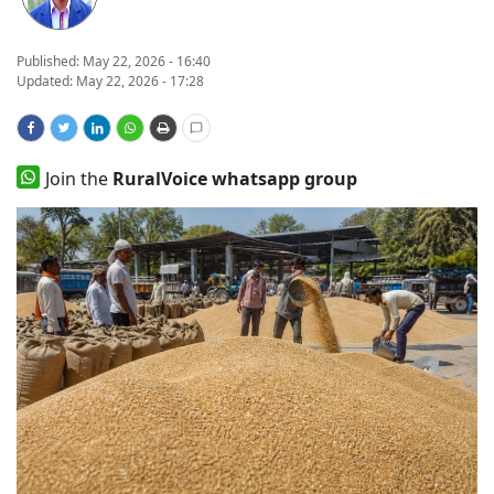
States
Published:
May 22, 2026 - 16:40
Updated: May 22, 2026 - 17:28
Events
Agribusiness
Join the
RuralVoice whatsapp group
Agritech
Cooperatives
International
Rural Dialogue
Ground Report
Rural Connect