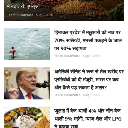
में बढ़ोतरीः एफएओ
Team RuralVoice
Aug 9, 2026
हिमाचल प्रदेश में मछुआरों को नाव पर
70% सब्सिडी, मछली पकड़ने के जाल
पर 90% सहायता
Team RuralVoice
Aug 8, 2026
अमेरिकी सीनेट ने रूस से तेल खरीद पर
प्रतिबंधों को दी मंजूरी, भारत पर कब
और कैसे पड़ सकता है असर?
Team RuralVoice
Aug 8, 2026
जुलाई में वेज थाली 4% और नॉन-वेज
थाली 9% महंगी, प्याज-तेल और LPG
ने बढ़ाया खर्च