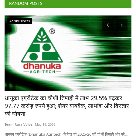
RANDOM POSTS
Agribusiness
चे
धानुका एग्रीटेक का चौथी तिमाही में लाभ 29.5% बढ़कर
मध
97.77 करोड़ रुपये हुआ; शेयर बायबैक, लाभांश और विस्तार
ने
की घोषणा
Te
Team RuralVoice
May 19, 2026
भोप
धानुका एग्रीटेक (Dhanuka Agritech) ने वित्त वर्ष 2025-26 की चौथी तिमाही और पूरे...