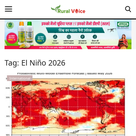
Home
Contact
Tag:
El Niño 2026
About Us
International
Leadership Profiles
Opinion
Politics
Magazine