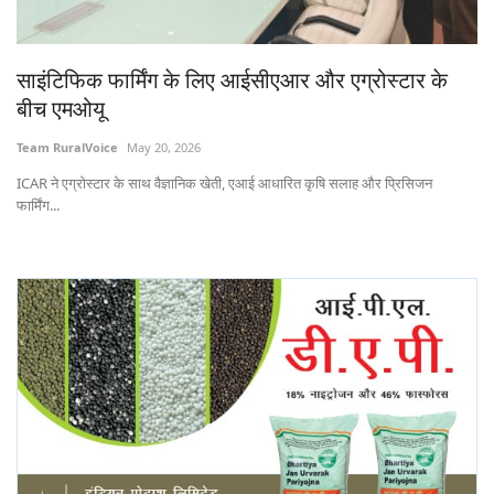
States
साइंटिफिक फार्मिंग के लिए आईसीएआर और एग्रोस्टार के
Events
बीच एमओयू
Agribusiness
Team RuralVoice
May 20, 2026
ICAR ने एग्रोस्टार के साथ वैज्ञानिक खेती, एआई आधारित कृषि सलाह और प्रिसिजन
Agritech
फार्मिंग...
Cooperatives
International
Rural Dialogue
Ground Report
Rural Connect