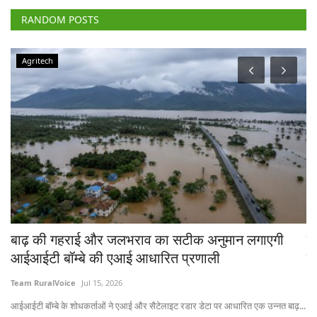
RANDOM POSTS
Agritech
्ज-
बाढ़ की गहराई और जलभराव का सटीक अनुमान लगाएगी
ट
आईआईटी बॉम्बे की एआई आधारित प्रणाली
कि
Team RuralVoice
Jul 15, 2026
Te
आईआईटी बॉम्बे के शोधकर्ताओं ने एआई और सैटेलाइट रडार डेटा पर आधारित एक उन्नत बाढ़...
नास