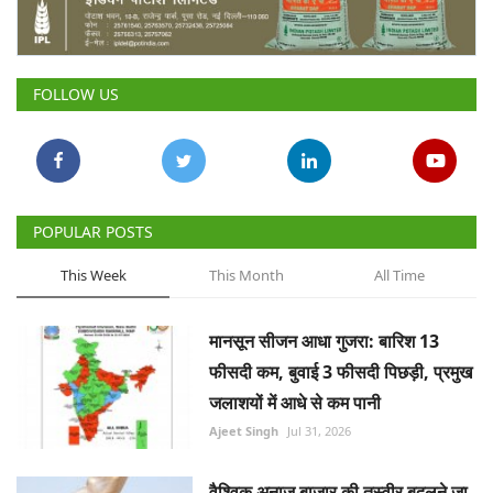
Gallery
National
FOLLOW US
Latest News
Agriculture Conclave and NACOF
Awards 2022
POPULAR POSTS
Agri Start-Ups
This Week
This Month
All Time
Language
मानसून सीजन आधा गुजरा: बारिश 13
English
Hindi
फीसदी कम, बुवाई 3 फीसदी पिछड़ी, प्रमुख
जलाशयों में आधे से कम पानी
Ajeet Singh
Jul 31, 2026
वैश्विक अनाज बाजार की तस्वीर बदलने जा