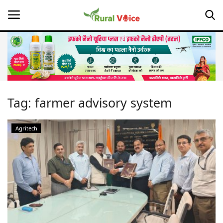
Home
Contact
Tag:
farmer advisory system
About Us
Agritech
Leadership Profiles
Opinion
Politics
Magazine