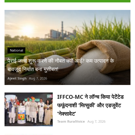
National
पेराई जल्द शुरू करने की नौबत क्यों आई? कम उत्पादन के
बावजूद निर्यात बना मुसीबत!
Ajeet Singh
Aug 7, 2026
IFFCO-MC ने लॉन्च किया पेटेंटेड
फफूंदनाशी ‘मित्सुकी’ और एडजुवेंट
‘नेक्सावेट’
Team RuralVoice
Aug 7, 2026