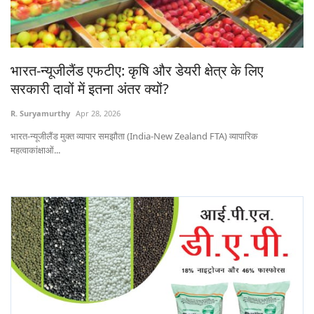
States
Events
भारत-न्यूजीलैंड एफटीए: कृषि और डेयरी क्षेत्र के लिए
सरकारी दावों में इतना अंतर क्यों?
Agribusiness
R. Suryamurthy
Apr 28, 2026
Agritech
भारत-न्यूजीलैंड मुक्त व्यापार समझौता (India-New Zealand FTA) व्यापारिक
महत्वाकांक्षाओं...
Cooperatives
International
Rural Dialogue
Ground Report
Rural Connect