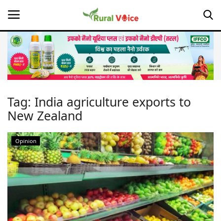
Home
Contact
Tag:
India agriculture exports to
New Zealand
About Us
Leadership Profiles
Opinion
Opinion
Politics
Magazine