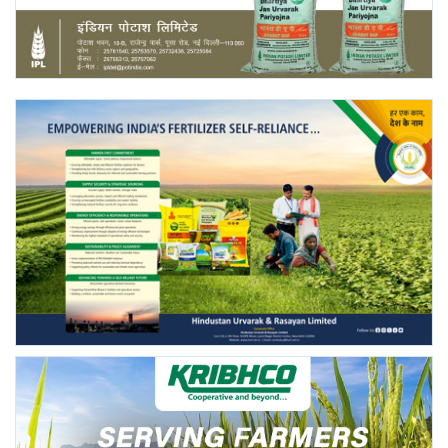
Gallery
National
Latest News
Agriculture Conclave and NACOF
Awards 2022
Agri Start-Ups
Language
English
Hindi