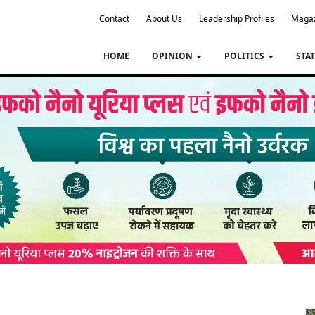
Contact
About Us
Leadership Profiles
Maga
HOME
OPINION
POLITICS
STA