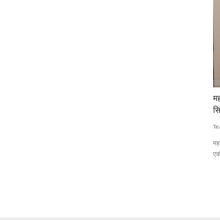
ेफ्ट का
महाराष्ट्र FDA बनाएगा अमेरिकी तर्ज पर डिजिटल फूड सेफ्टी
सॉ
सिस्टम, बढ़ती शिकायतों के बीच ब्लॉकचेन से होगी निगरानी
द्
Team RuralVoice
Jul 20, 2026
Te
स्पष्ट बहुमत
महाराष्ट्र खाद्य एवं औषधि प्रशासन (एफडीए) अमेरिकी एफडीए की तर्ज पर
ग्
एकीकृत डिजिटल...
कार