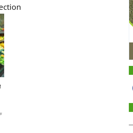
ection
ी
िक