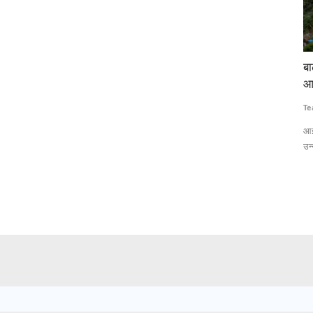
स लाठीचार्ज-
बाढ़ की गहराई और जलभराव का सटीक अनुमान लगाएगी
ट
आईआईटी बॉम्बे की एआई आधारित प्रणाली
क
Team RuralVoice
Jul 15, 2026
T
को लेकर हजारों
आईआईटी बॉम्बे के शोधकर्ताओं ने एआई और सैटेलाइट रडार डेटा पर आधारित एक
न
उन्नत बाढ़...
व