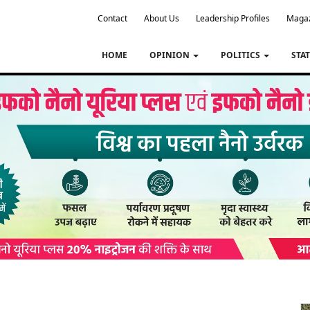
Contact
About Us
Leadership Profiles
Maga
HOME
OPINION
POLITICS
STA