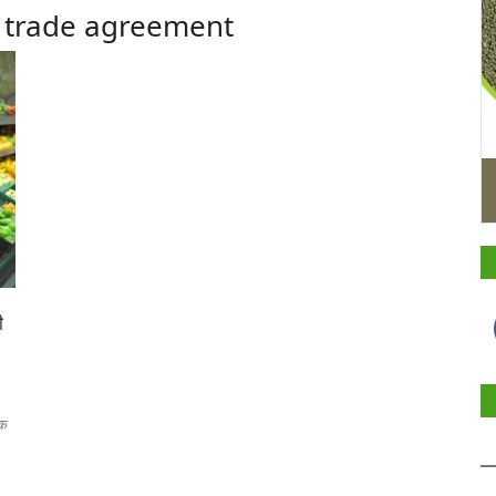
e trade agreement
ी
िक