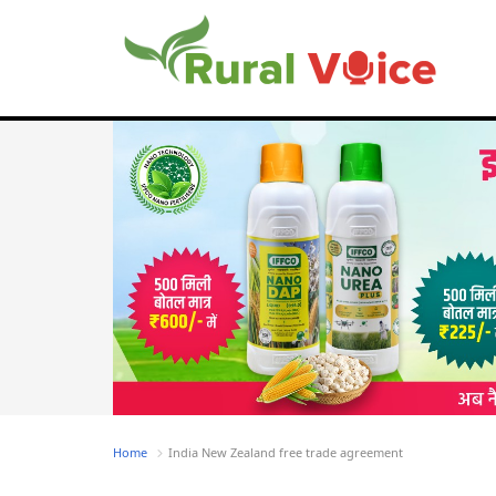
Home
India New Zealand free trade agreement