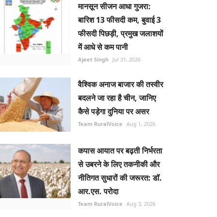
मानसून सीजन आधा गुजरा:
बारिश 13 फीसदी कम, बुवाई 3
फीसदी पिछड़ी, प्रमुख जलाशयों
में आधे से कम पानी
Ajeet Singh
Jul 31, 2026
वैश्विक अनाज बाजार की तस्वीर
बदलने जा रहा है चीन, जानिए
कैसे पड़ेगा दुनिया पर असर
Team RuralVoice
Aug 1, 2026
कपास आयात पर बढ़ती निर्भरता
से उबरने के लिए तकनीकी और
नीतिगत सुधारों की जरूरत: डॉ.
आर.एस. परोदा
Team RuralVoice
Aug 3, 2026