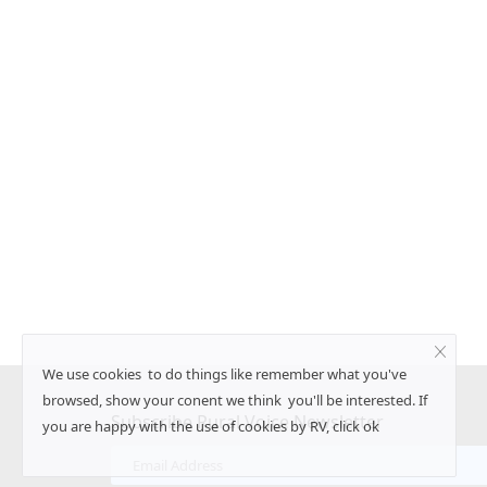
डीएफ की वापसी, लेफ्ट का
जंतर मंतर से संसद तक युवाओं का प्रदर्शन: पुलि
आंसू गैस से तनाव, संसद में भी गूंजा मामला
Ajeet Singh
Jul 20, 2026
 नेतृत्व वाला यूडीएफ स्पष्ट बहुमत
पेपर लीक, शिक्षा व्यवस्था में भ्रष्टाचार और रोजगार जैसे मुद्दों 
युवा...
We use cookies to do things like remember what you've
browsed, show your conent we think you'll be interested. If
Subscribe Rural Voice Newsletter
you are happy with the use of cookies by RV, click ok