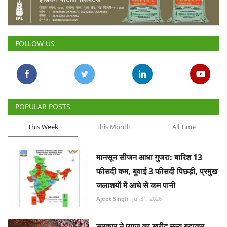
Gallery
National
FOLLOW US
Latest News
Agriculture Conclave and NACOF
Awards 2022
POPULAR POSTS
Agri Start-Ups
This Week
This Month
All Time
Language
मानसून सीजन आधा गुजरा: बारिश 13
English
Hindi
फीसदी कम, बुवाई 3 फीसदी पिछड़ी, प्रमुख
जलाशयों में आधे से कम पानी
Ajeet Singh
Jul 31, 2026
सरकार ने प्याज का खरीद मूल्य बढ़ाकर