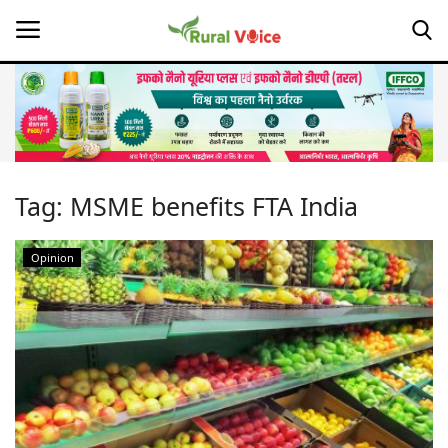
Home
Contact
Tag:
MSME benefits FTA India
About Us
Opinion
Leadership Profiles
Opinion
Politics
Magazine