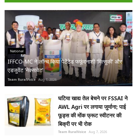
National
IFFCO-MC ने लॉन्च किया पेटेंटेड फफूंदनाशी ‘मित्सुकी’ और
एडजुवेंट ‘नेक्सावेट’
Team RuralVoice
Aug 7, 2026
घटिया खाद्य तेल बेचने पर FSSAI ने
AWL Agri पर लगाया जुर्माना; पाई
फूड्स की मोंक फ्रूट स्वीटनर की
बिक्री पर भी रोक
Team RuralVoice
Aug 7, 2026