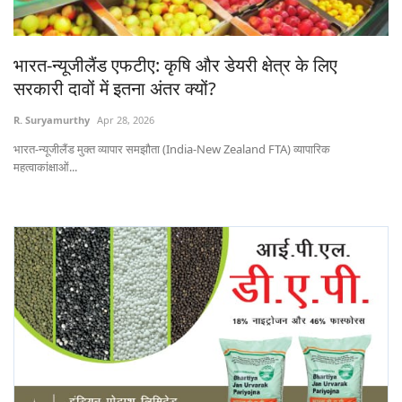
States
भारत-न्यूजीलैंड एफटीए: कृषि और डेयरी क्षेत्र के लिए
Events
सरकारी दावों में इतना अंतर क्यों?
Agribusiness
R. Suryamurthy
Apr 28, 2026
भारत-न्यूजीलैंड मुक्त व्यापार समझौता (India-New Zealand FTA) व्यापारिक
Agritech
महत्वाकांक्षाओं...
Cooperatives
International
Rural Dialogue
Ground Report
Rural Connect