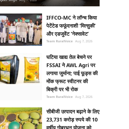
IFFCO-MC ने लॉन्च किया
पेटेंटेड फफूंदनाशी ‘मित्सुकी’
और एडजुवेंट ‘नेक्सावेट’
Team RuralVoice
Aug 7, 2026
घटिया खाद्य तेल बेचने पर
FSSAI ने AWL Agri पर
लगाया जुर्माना; पाई फूड्स की
मोंक फ्रूट स्वीटनर की
बिक्री पर भी रोक
Team RuralVoice
Aug 7, 2026
सीबीजी उत्पादन बढ़ाने के लिए
23,731 करोड़ रुपये की 10
वर्षीय गोबरधन योजना को