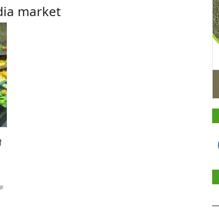
dia market
ी
िक