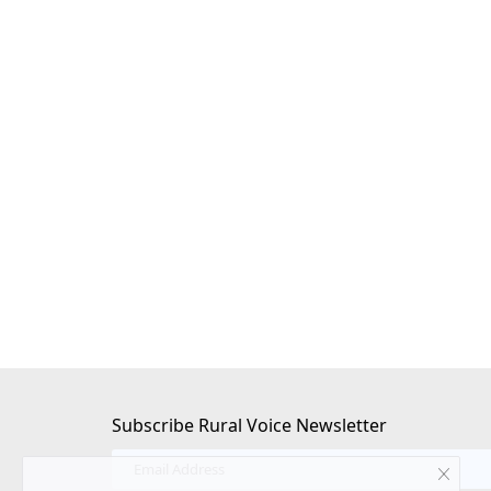
ीएफ की वापसी, लेफ्ट का
जंतर मंतर से संसद तक युवाओं का प्रदर्शन: पुलिस
आंसू गैस से तनाव, संसद में भी गूंजा मामला
Ajeet Singh
Jul 20, 2026
नेतृत्व वाला यूडीएफ स्पष्ट बहुमत
पेपर लीक, शिक्षा व्यवस्था में भ्रष्टाचार और रोजगार जैसे मुद्दों को
युवा...
Subscribe Rural Voice Newsletter