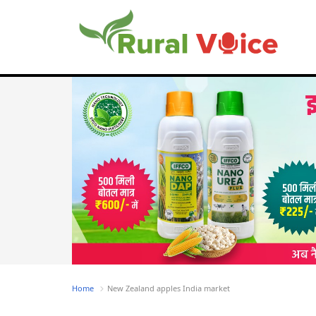
Home
New Zealand apples India market