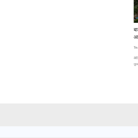
 लाठीचार्ज-
बाढ़ की गहराई और जलभराव का सटीक अनुमान लगाएगी
टे
आईआईटी बॉम्बे की एआई आधारित प्रणाली
कि
Team RuralVoice
Jul 15, 2026
Te
 लेकर हजारों
आईआईटी बॉम्बे के शोधकर्ताओं ने एआई और सैटेलाइट रडार डेटा पर आधारित एक
ना
उन्नत बाढ़...
वि