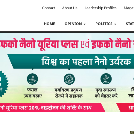
Contact
About Us
Leadership Profiles
Maga
HOME
OPINION
POLITICS
STA