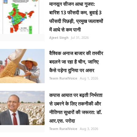
मानसून सीजन आधा गुजरा:
बारिश 13 फीसदी कम, बुवाई 3
फीसदी पिछड़ी, प्रमुख जलाशयों
में आधे से कम पानी
Ajeet Singh
Jul 31, 2026
वैश्विक अनाज बाजार की तस्वीर
बदलने जा रहा है चीन, जानिए
कैसे पड़ेगा दुनिया पर असर
Team RuralVoice
Aug 1, 2026
कपास आयात पर बढ़ती निर्भरता
से उबरने के लिए तकनीकी और
नीतिगत सुधारों की जरूरत: डॉ.
आर.एस. परोदा
Team RuralVoice
Aug 3, 2026