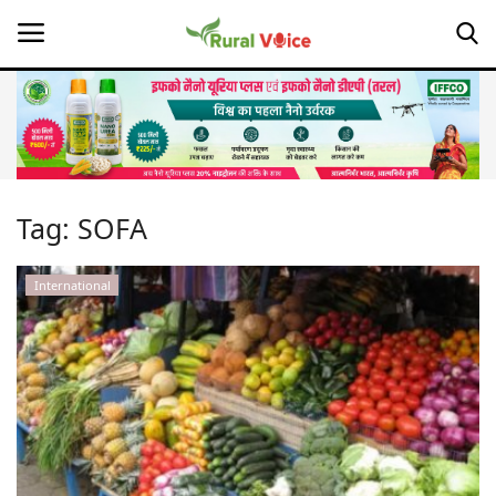
Home
Contact
Tag:
SOFA
About Us
International
Leadership Profiles
Opinion
Politics
Magazine