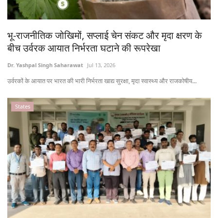
States
भू-राजनीतिक जोखिमों, सप्लाई चेन संकट और मृदा क्षरण के
Events
बीच उर्वरक आयात निर्भरता घटाने की रूपरेखा
Agribusiness
Dr. Yashpal Singh Saharawat
Jul 13, 2026
उर्वरकों के आयात पर भारत की भारी निर्भरता खाद्य सुरक्षा, मृदा स्वास्थ्य और राजकोषीय...
Agritech
States
Cooperatives
International
Rural Dialogue
Ground Report
Rural Connect