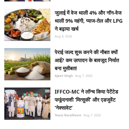
जुलाई में वेज थाली 4% और नॉन-वेज
थाली 9% महंगी, प्याज-तेल और LPG
ने बढ़ाया खर्च
Aug 8, 2026
पेराई जल्द शुरू करने की नौबत क्यों
आई? कम उत्पादन के बावजूद निर्यात
बना मुसीबत!
Ajeet Singh
Aug 7, 2026
IFFCO-MC ने लॉन्च किया पेटेंटेड
फफूंदनाशी ‘मित्सुकी’ और एडजुवेंट
‘नेक्सावेट’
Team RuralVoice
Aug 7, 2026