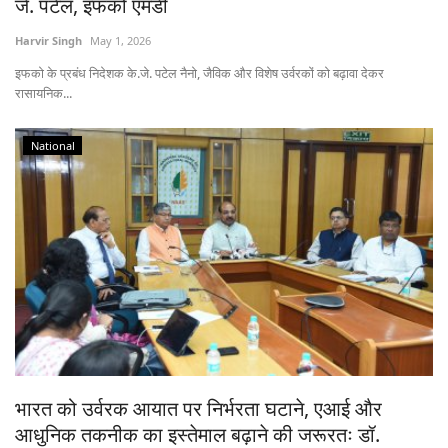
जे. पटेल, इफको एमडी
Harvir Singh
May 1, 2026
इफको के प्रबंध निदेशक के.जे. पटेल नैनो, जैविक और विशेष उर्वरकों को बढ़ावा देकर
रासायनिक...
National
भारत को उर्वरक आयात पर निर्भरता घटाने, एआई और
आधुनिक तकनीक का इस्तेमाल बढ़ाने की जरूरतः डॉ.