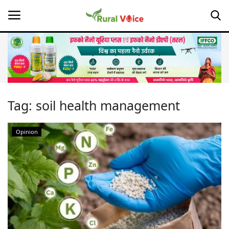
Home
Contact
Tag:
soil health management
About Us
Opinion
Leadership Profiles
Opinion
Politics
Magazine