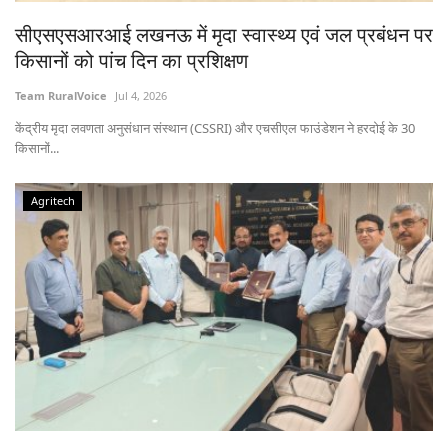
Gallery
सीएसएसआरआई लखनऊ में मृदा स्वास्थ्य एवं जल प्रबंधन पर
किसानों को पांच दिन का प्रशिक्षण
National
Team RuralVoice
Jul 4, 2026
Latest News
केंद्रीय मृदा लवणता अनुसंधान संस्थान (CSSRI) और एचसीएल फाउंडेशन ने हरदोई के 30
किसानों...
Agriculture Conclave and NACOF
Awards 2022
Agritech
Agri Start-Ups
Language
English
Hindi