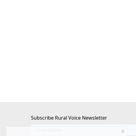
ीएफ की वापसी, लेफ्ट का
जंतर मंतर से संसद तक युवाओं का प्रदर्शन: पुलिस
आंसू गैस से तनाव, संसद में भी गूंजा मामला
Ajeet Singh
Jul 20, 2026
नेतृत्व वाला यूडीएफ स्पष्ट बहुमत
पेपर लीक, शिक्षा व्यवस्था में भ्रष्टाचार और रोजगार जैसे मुद्दों को
युवा...
Subscribe Rural Voice Newsletter