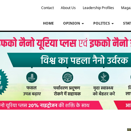
Contact
About Us
Leadership Profiles
Maga
HOME
OPINION
POLITICS
STA