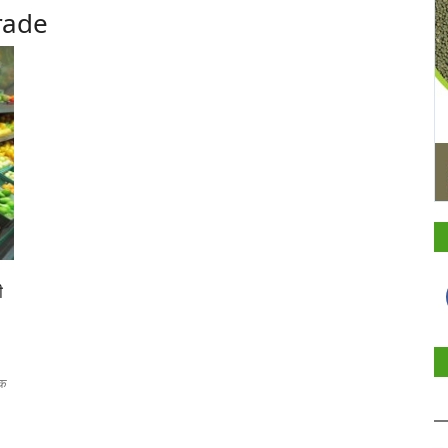
trade
ी
िक