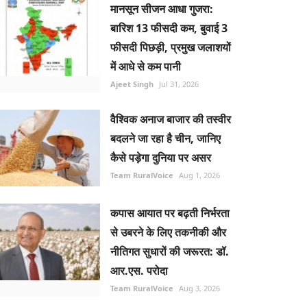
मानसून सीजन आधा गुजरा:
बारिश 13 फीसदी कम, बुवाई 3
फीसदी पिछड़ी, प्रमुख जलाशयों
में आधे से कम पानी
Ajeet Singh
Jul 31, 2026
वैश्विक अनाज बाजार की तस्वीर
बदलने जा रहा है चीन, जानिए
कैसे पड़ेगा दुनिया पर असर
Team RuralVoice
Aug 1, 2026
कपास आयात पर बढ़ती निर्भरता
से उबरने के लिए तकनीकी और
नीतिगत सुधारों की जरूरत: डॉ.
आर.एस. परोदा
Team RuralVoice
Aug 3, 2026