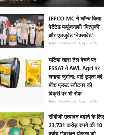
IFFCO-MC ने लॉन्च किया
पेटेंटेड फफूंदनाशी ‘मित्सुकी’
और एडजुवेंट ‘नेक्सावेट’
Team RuralVoice
Aug 7, 2026
घटिया खाद्य तेल बेचने पर
FSSAI ने AWL Agri पर
लगाया जुर्माना; पाई फूड्स की
मोंक फ्रूट स्वीटनर की
बिक्री पर भी रोक
Team RuralVoice
Aug 7, 2026
सीबीजी उत्पादन बढ़ाने के लिए
23,731 करोड़ रुपये की 10
वर्षीय गोबरधन योजना को