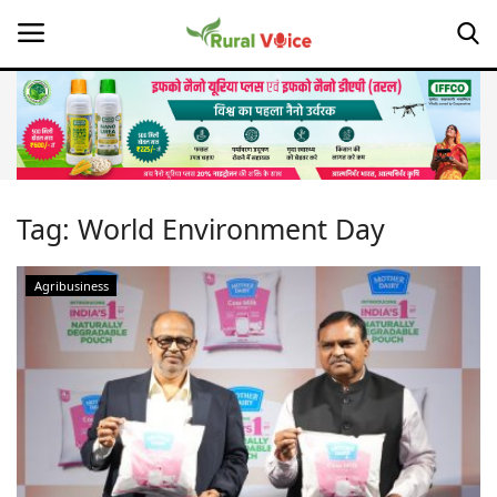
Home
Contact
Tag:
World Environment Day
About Us
Agribusiness
Leadership Profiles
Opinion
Politics
Magazine