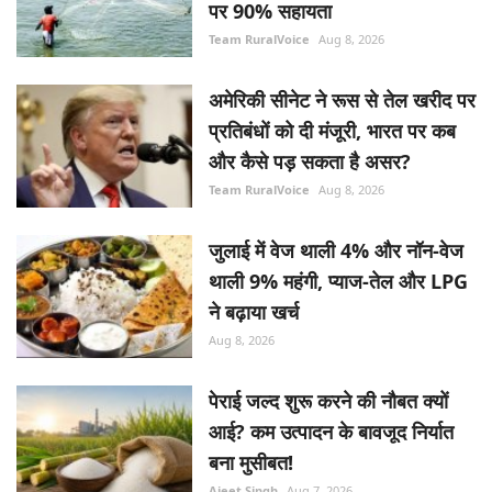
पर 90% सहायता
Team RuralVoice
Aug 8, 2026
अमेरिकी सीनेट ने रूस से तेल खरीद पर
प्रतिबंधों को दी मंजूरी, भारत पर कब
और कैसे पड़ सकता है असर?
Team RuralVoice
Aug 8, 2026
जुलाई में वेज थाली 4% और नॉन-वेज
थाली 9% महंगी, प्याज-तेल और LPG
ने बढ़ाया खर्च
Aug 8, 2026
पेराई जल्द शुरू करने की नौबत क्यों
आई? कम उत्पादन के बावजूद निर्यात
बना मुसीबत!
Ajeet Singh
Aug 7, 2026