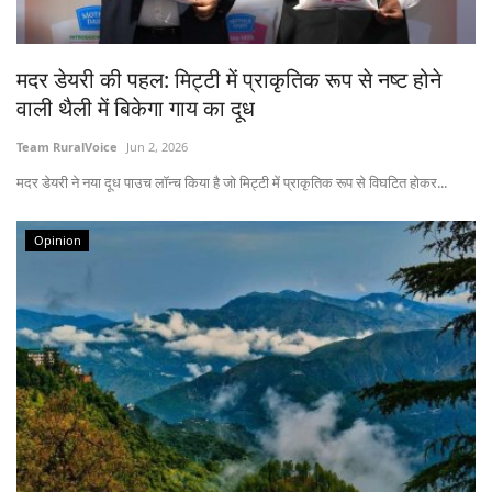
States
मदर डेयरी की पहल: मिट्टी में प्राकृतिक रूप से नष्ट होने
Events
वाली थैली में बिकेगा गाय का दूध
Agribusiness
Team RuralVoice
Jun 2, 2026
मदर डेयरी ने नया दूध पाउच लॉन्च किया है जो मिट्टी में प्राकृतिक रूप से विघटित होकर...
Agritech
Opinion
Cooperatives
International
Rural Dialogue
Ground Report
Rural Connect