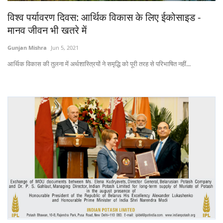
Gallery
विश्व पर्यावरण दिवस: आर्थिक विकास के लिए ईकोसाइड -
मानव जीवन भी खतरे में
National
Gunjan Mishra
Jun 5, 2021
Latest News
आर्थिक विकास की तुलना में अर्थशास्त्रियों ने समृद्धि को पूरी तरह से परिभाषित नहीं...
Agriculture Conclave and NACOF
Awards 2022
Agri Start-Ups
Language
English
Hindi