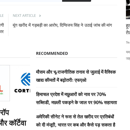
LE
NEXT ARTICLE
ेगी
मूंग खरीद में गड़बड़ी का आरोप, दिग्विजय सिंह ने उठाई जांच की मांग
लन की
हूती धमकी से भारत-चीन जा रहे सऊदी तेल टैंकर लौटे, कच्चे
धा
कार
तेल की कीमतें छह सप्ताह के उच्चतम स्तर पर
97
क
Team RuralVoice
Jul 22, 2026
Te
्रिया के माध्यम
यमन के हूती विद्रोहियों की धमकियों के बाद सऊदी बंदरगाहों से तेल ले जा रहे
RECOMMENDED
जहाजों...
धा
और 
मौसम और भू-राजनीतिक तनाव से जुलाई में वैश्विक
खाद्य कीमतों में बढ़ोतरीः एफएओ
हिमाचल प्रदेश में मछुआरों को नाव पर 70%
सब्सिडी, मछली पकड़ने के जाल पर 90% सहायता
्रॉप
अमेरिकी सीनेट ने रूस से तेल खरीद पर प्रतिबंधों
और कॉर्टेवा
को दी मंजूरी, भारत पर कब और कैसे पड़ सकता है