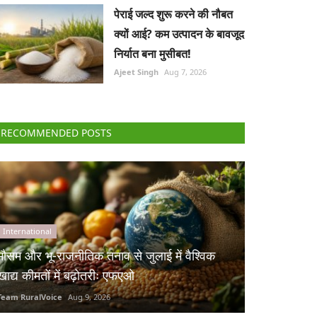
पेराई जल्द शुरू करने की नौबत
क्यों आई? कम उत्पादन के बावजूद
निर्यात बना मुसीबत!
Ajeet Singh
Aug 7, 2026
RECOMMENDED POSTS
International
मौसम और भू-राजनीतिक तनाव से जुलाई में वैश्विक
खाद्य कीमतों में बढ़ोतरीः एफएओ
Team RuralVoice
Aug 9, 2026