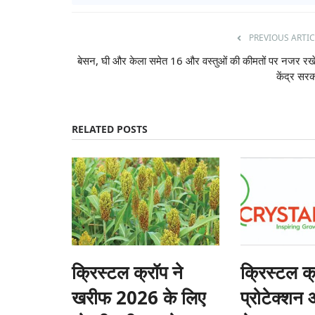
PREVIOUS ARTIC
बेसन, घी और केला समेत 16 और वस्तुओं की कीमतों पर नजर रख
6.9 करोड़ टन कम होगा
उत्तर प्रदेश में मछलियों का होगा बीमा, मत्स्य पा
केंद्र सर
 रूस-यूक्रेन युद्ध को
योजनाओं के लिए 31 जुलाई तक करें आवेदन
Team RuralVoice
Jul 18, 2026
मत्स्य विभाग के अनुसार, मछलियों का बीमा पूरी तरह डिजिटल प्रक
RELATED POSTS
से किया...
में हीटवेव से मक्का फसल को हुए
क्रिस्टल क्रॉप ने
क्रिस्टल क
खरीफ 2026 के लिए
प्रोटेक्शन 