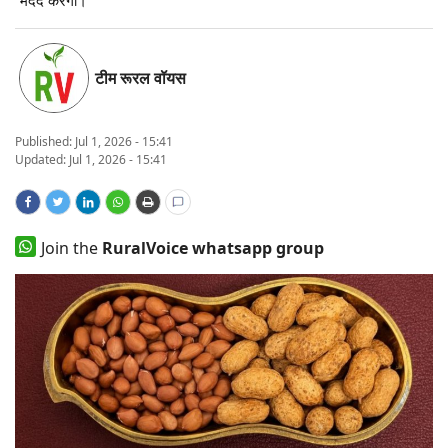
States
टीम रूरल वॉयस
Events
Agribusiness
Published:
Jul 1, 2026 - 15:41
Updated: Jul 1, 2026 - 15:41
Agritech
Cooperatives
Join the
RuralVoice whatsapp group
International
Rural Dialogue
Ground Report
Rural Connect