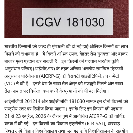
Gallery
National
Latest News
भारतीय किसानों को जल्द ही मूंगफली की दो नई हाई-ओलिक किस्मों का लाभ
Agriculture Conclave and NACOF
मिलने की संभावना है। ये किस्में अधिक उपज, बेहतर तेल गुणवत्ता और बेहतर
Awards 2022
बाजार मूल्य प्रदान कर सकती हैं। इन किस्मों की पहचान भारतीय कृषि
अनुसंधान परिषद (आईसीएआर) के तहत अखिल भारतीय समन्वित मूंगफली
Agri Start-Ups
अनुसंधान परियोजना (AICRP-G) की वैरायटी आइडेंटिफिकेशन कमेटी
(VIC) ने की है। इनसे देश के खाद्य तेल क्षेत्र को मजबूती मिलने और खाद्य
Language
तेल आयात पर निर्भरता कम करने के प्रयासों को भी बल मिलेगा।
English
Hindi
आईसीजीवी 201214 और आईसीजीवी 181030 नामक इन दोनों किस्मों को
राष्ट्रीय स्तर पर रिलीज किया जाएगा। इसके लिए इन किस्मों की पहचान
21 से 23 अप्रैल, 2026 के दौरान पुणे में आयोजित AICRP-G की वार्षिक
बैठक में की गई। इन किस्मों का विकास इक्रीसैट (ICRISAT), धारवाड़
स्थित कृषि विज्ञान विश्वविद्यालय तथा जूनागढ़ कृषि विश्वविद्यालय के सहयोग