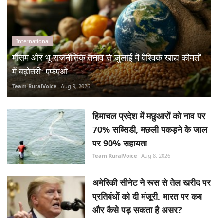
International
मौसम और भू-राजनीतिक तनाव से जुलाई में वैश्विक खाद्य कीमतों
में बढ़ोतरीः एफएओ
Team RuralVoice
Aug 9, 2026
हिमाचल प्रदेश में मछुआरों को नाव पर
70% सब्सिडी, मछली पकड़ने के जाल
पर 90% सहायता
Team RuralVoice
Aug 8, 2026
अमेरिकी सीनेट ने रूस से तेल खरीद पर
प्रतिबंधों को दी मंजूरी, भारत पर कब
और कैसे पड़ सकता है असर?