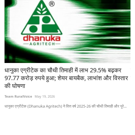
चे
धानुका एग्रीटेक का चौथी तिमाही में लाभ 29.5% बढ़कर
मध
97.77 करोड़ रुपये हुआ; शेयर बायबैक, लाभांश और विस्तार
ने
की घोषणा
Te
Team RuralVoice
May 19, 2026
भोप
धानुका एग्रीटेक (Dhanuka Agritech) ने वित्त वर्ष 2025-26 की चौथी तिमाही और पूरे...