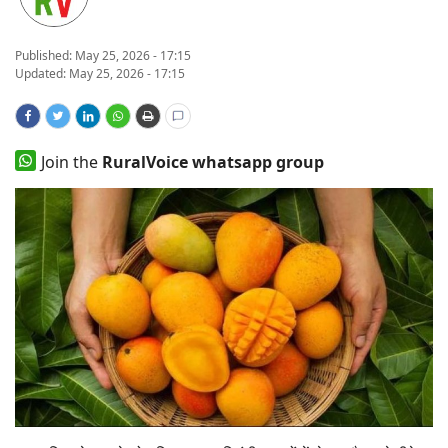
States
Published:
May 25, 2026 - 17:15
Updated: May 25, 2026 - 17:15
Events
Agribusiness
Join the
RuralVoice whatsapp group
Agritech
Cooperatives
International
Rural Dialogue
Ground Report
Rural Connect