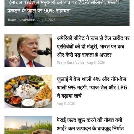
हिमाचल प्रदेश में मछुआरों को नाव पर 70% सब्सिडी, मछली
पकड़ने के जाल पर 90% सहायता
Team RuralVoice
Aug 8, 2026
अमेरिकी सीनेट ने रूस से तेल खरीद पर
प्रतिबंधों को दी मंजूरी, भारत पर कब
और कैसे पड़ सकता है असर?
Team RuralVoice
Aug 8, 2026
जुलाई में वेज थाली 4% और नॉन-वेज
थाली 9% महंगी, प्याज-तेल और LPG
ने बढ़ाया खर्च
Aug 8, 2026
पेराई जल्द शुरू करने की नौबत क्यों
आई? कम उत्पादन के बावजूद निर्यात