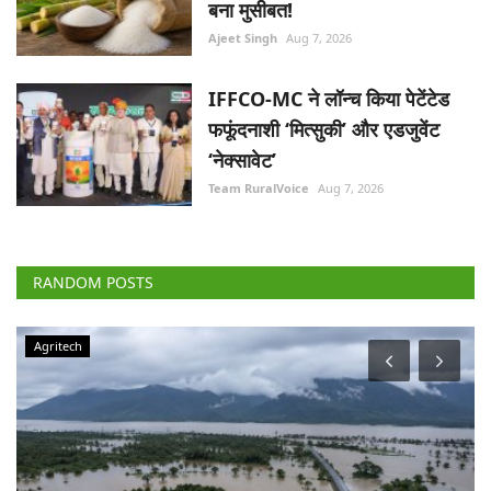
बना मुसीबत!
Ajeet Singh
Aug 7, 2026
IFFCO-MC ने लॉन्च किया पेटेंटेड
फफूंदनाशी ‘मित्सुकी’ और एडजुवेंट
‘नेक्सावेट’
Team RuralVoice
Aug 7, 2026
RANDOM POSTS
Agritech