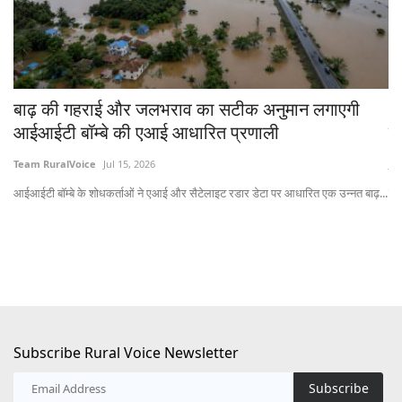
चे
बाढ़ की गहराई और जलभराव का सटीक अनुमान लगाएगी
भा
आईआईटी बॉम्बे की एआई आधारित प्रणाली
त
Team RuralVoice
Jul 15, 2026
Jul
आईआईटी बॉम्बे के शोधकर्ताओं ने एआई और सैटेलाइट रडार डेटा पर आधारित एक उन्नत बाढ़...
लेख
Subscribe Rural Voice Newsletter
Subscribe