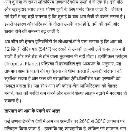
आम दुनिया के सबसे लोकप्रिय उष्णकटिबंधीय फलों में से एक है। इसे मीठे
Gallery
और खुशबूदार स्वाद तथा पोषण गुणों के लिए पसंद किया जाता है। लेकिन
गर्म देशों में यह बड़ी समस्या है कि तुड़ाई के बाद आम तेजी से पकने लगता है।
National
इससे भंडारण और परिवहन के दौरान उसके नरम होने, नमी की कमी और
खराब होने की समस्या बढ़ जाती है।
Latest News
अब चीन की हेनान यूनिवर्सिटी के शोधकर्ताओं ने पता लगाया है कि आम को
12 डिग्री सेल्सियस (54°F) पर रखने से उसकी ताजगी लंबे समय तक बनी
Agriculture Conclave and NACOF
रहती है और उसे ठंड से होने वाला नुकसान भी नहीं होता। ट्रॉपिकल प्लांट्स
Awards 2022
(Tropical Plants) पत्रिका में प्रकाशित इस अध्ययन के अनुसार, यह
तापमान आम के पकने की प्रक्रिया को धीमा करता है, उसकी संरचना को
Agri Start-Ups
सुरक्षित रखता है और फल की प्राकृतिक एंटीऑक्सीडेंट रक्षा प्रणाली को
मजबूत बनाता है। यह शोध आम की कोल्ड-चेन लॉजिस्टिक्स को बेहतर
Language
बनाने, फल की बर्बादी कम करने और उनकी शेल्फ लाइफ बढ़ाने में मददगार हो
English
Hindi
सकता है।
तापमान का आम के पकने पर असर
कई उष्णकटिबंधीय देशों में आम का आमतौर पर 26°C से 30°C तापमान पर
परिवहन किया जाता है। हालांकि यह व्यावहारिक है, लेकिन गर्म तापमान आम