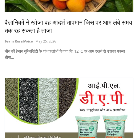
States
वैज्ञानिकों ने खोजा वह आदर्श तापमान जिस पर आम लंबे समय
Events
तक रह सकता है ताजा
Agribusiness
Team RuralVoice
May 25, 2026
चीन की हेनान यूनिवर्सिटी के शोधकर्ताओं ने पाया कि 12°C पर आम रखने से उसका पकना
Agritech
धीमा...
Cooperatives
International
Rural Dialogue
Ground Report
Rural Connect