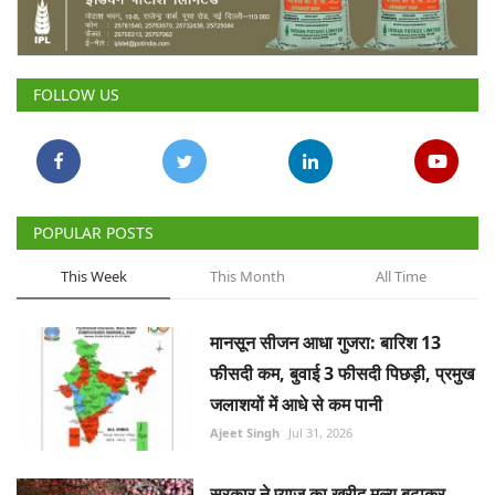
Gallery
National
FOLLOW US
Latest News
Agriculture Conclave and NACOF
Awards 2022
POPULAR POSTS
Agri Start-Ups
This Week
This Month
All Time
Language
मानसून सीजन आधा गुजरा: बारिश 13
English
Hindi
फीसदी कम, बुवाई 3 फीसदी पिछड़ी, प्रमुख
जलाशयों में आधे से कम पानी
Ajeet Singh
Jul 31, 2026
सरकार ने प्याज का खरीद मूल्य बढ़ाकर