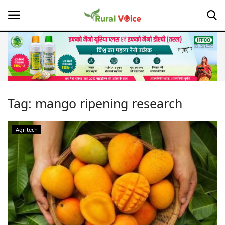
Home
Contact
Tag:
mango ripening research
About Us
Agritech
Leadership Profiles
Opinion
Politics
Magazine