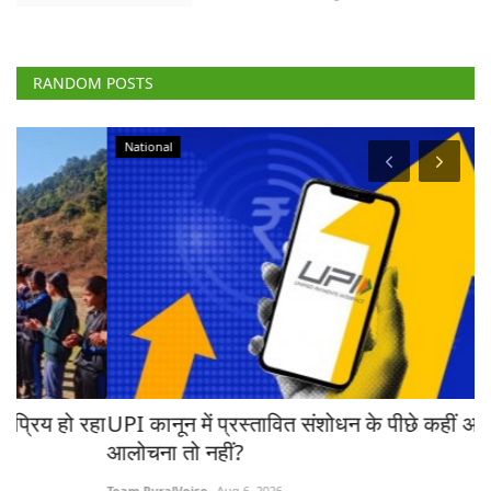
RANDOM POSTS
National
रहा
UPI कानून में प्रस्तावित संशोधन के पीछे कहीं अमेरिका की
ब
आलोचना तो नहीं?
ट्
Team RuralVoice
Aug 6, 2026
Te