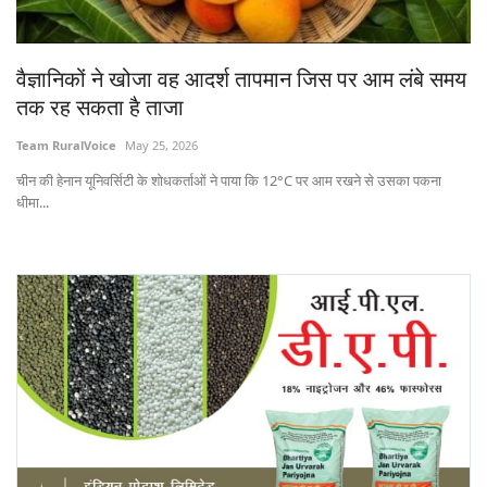
States
वैज्ञानिकों ने खोजा वह आदर्श तापमान जिस पर आम लंबे समय
Events
तक रह सकता है ताजा
Agribusiness
Team RuralVoice
May 25, 2026
चीन की हेनान यूनिवर्सिटी के शोधकर्ताओं ने पाया कि 12°C पर आम रखने से उसका पकना
Agritech
धीमा...
Cooperatives
International
Rural Dialogue
Ground Report
Rural Connect