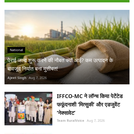
National
पेराई जल्द शुरू करने की नौबत क्यों आई? कम उत्पादन के
बावजूद निर्यात बना मुसीबत!
Ajeet Singh
Aug 7, 2026
IFFCO-MC ने लॉन्च किया पेटेंटेड
फफूंदनाशी ‘मित्सुकी’ और एडजुवेंट
‘नेक्सावेट’
Team RuralVoice
Aug 7, 2026