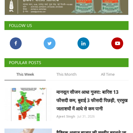
Gallery
National
FOLLOW US
Latest News
Agriculture Conclave and NACOF
Awards 2022
POPULAR POSTS
Agri Start-Ups
This Week
This Month
All Time
Language
मानसून सीजन आधा गुजरा: बारिश 13
English
Hindi
फीसदी कम, बुवाई 3 फीसदी पिछड़ी, प्रमुख
जलाशयों में आधे से कम पानी
Ajeet Singh
Jul 31, 2026
वैश्विक अनाज बाजार की तस्वीर बदलने जा