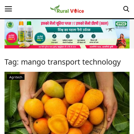
Home
Contact
Tag:
mango transport technology
About Us
Agritech
Leadership Profiles
Opinion
Politics
Magazine