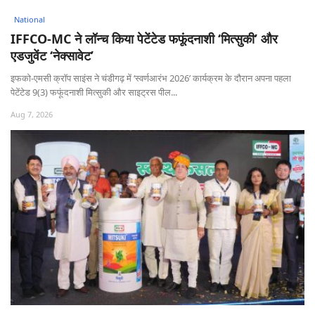
National
IFFCO-MC ने लॉन्च किया पेटेंटेड फफूंदनाशी ‘मित्सुकी’ और
एडजुवेंट ‘नेक्सावेट’
इफको-एमसी क्रॉप साइंस ने चंडीगढ़ में ‘स्वर्णआरंभ 2026’ कार्यक्रम के दौरान अपना पहला
पेटेंटेड 9(3) फफूंदनाशी मित्सुकी और साइट्रस पील...
Aug 7, 2026