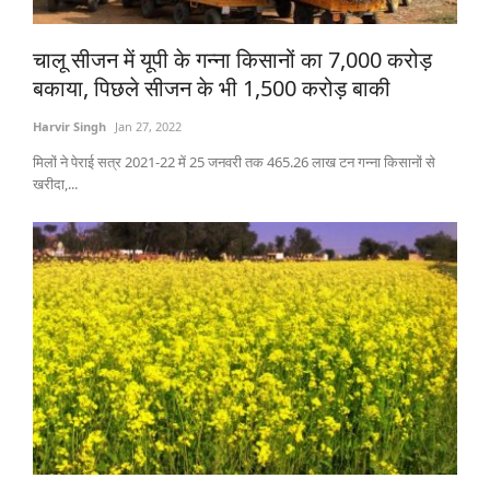
States
चालू सीजन में यूपी के गन्ना किसानों का 7,000 करोड़
बकाया, पिछले सीजन के भी 1,500 करोड़ बाकी
Events
Harvir Singh
Jan 27, 2022
Agribusiness
मिलों ने पेराई सत्र 2021-22 में 25 जनवरी तक 465.26 लाख टन गन्ना किसानों से
खरीदा,...
Agritech
Cooperatives
International
Rural Dialogue
Ground Report
Rural Connect