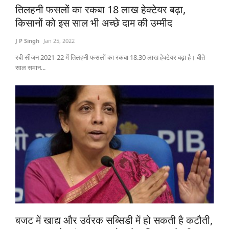
तिलहनी फसलों का रकबा 18 लाख हेक्टेयर बढ़ा,
Gallery
किसानों को इस साल भी अच्छे दाम की उम्मीद
National
J P Singh
Jan 25, 2022
रबी सीजन 2021-22 में तिलहनी फसलों का रकबा 18.30 लाख हेक्टेयर बढ़ा है। बीते
Latest News
साल समान...
Agriculture Conclave and NACOF
Awards 2022
Agri Start-Ups
Language
English
Hindi
बजट में खाद्य और उर्वरक सब्सिडी में हो सकती है कटौती,