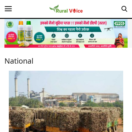
Home
Contact
National
About Us
Leadership Profiles
Opinion
Politics
Magazine