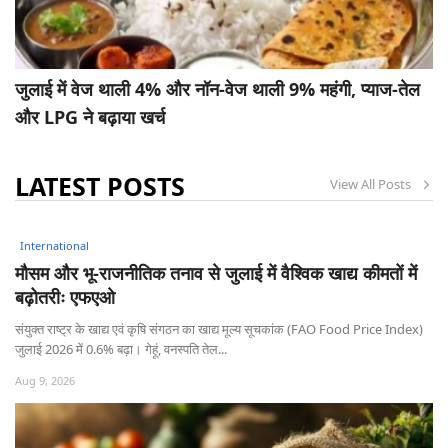
जुलाई में वेज थाली 4% और नॉन-वेज थाली 9% महंगी, प्याज-तेल
और LPG ने बढ़ाया खर्च
LATEST POSTS
View All Posts
International
मौसम और भू-राजनीतिक तनाव से जुलाई में वैश्विक खाद्य कीमतों में
बढ़ोतरीः एफएओ
संयुक्त राष्ट्र के खाद्य एवं कृषि संगठन का खाद्य मूल्य सूचकांक (FAO Food Price Index)
जुलाई 2026 में 0.6% बढ़ा। गेहूं, वनस्पति तेल...
Aug 9, 2026