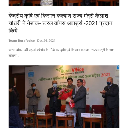
States
केंद्रीय कृषि एवं किसान कल्याण राज्य मंत्री कैलाश
चौधरी ने नेडाक- रूरल वॉयस अवार्ड्स -2021 प्रदान
Events
किये
Agribusiness
Team RuralVoice
Dec 24, 2021
रूरल वॉयस की पहली वर्षगांठ के मौके पर कृषि एवं किसान कल्याण राज्य मंत्री कैलाश
Agritech
चौधरी...
Cooperatives
International
Rural Dialogue
Ground Report
Rural Connect