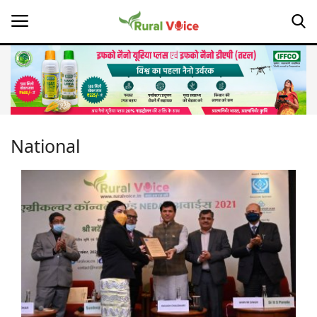
Home
Contact
National
About Us
Leadership Profiles
Opinion
Politics
Magazine