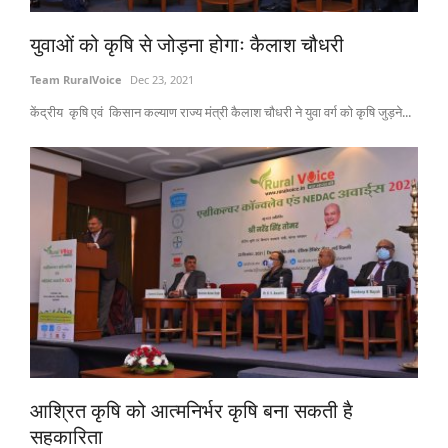
Gallery
युवाओं को कृषि से जोड़ना होगाः कैलाश चौधरी
National
Team RuralVoice
Dec 23, 2021
केंद्रीय कृषि एवं किसान कल्याण राज्य मंत्री कैलाश चौधरी ने युवा वर्ग को कृषि जुड़ने...
Latest News
Agriculture Conclave and NACOF
Awards 2022
Agri Start-Ups
Language
English
Hindi
आश्रित कृषि को आत्मनिर्भर कृषि बना सकती है
सहकारिता