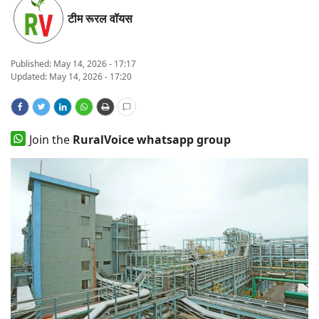
टीम रूरल वॉयस
States
Events
Published:
May 14, 2026 - 17:17
Updated: May 14, 2026 - 17:20
Agribusiness
Agritech
Join the
RuralVoice whatsapp group
Cooperatives
International
Rural Dialogue
Ground Report
Rural Connect