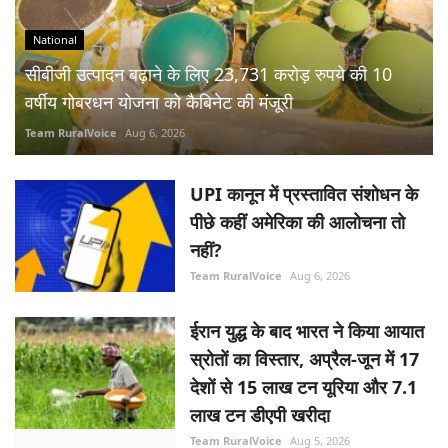
National
सीबीजी उत्पादन बढ़ाने के लिए 23,731 करोड़ रुपये की 10
वर्षीय गोबरधन योजना को कैबिनेट की मंजूरी
Team RuralVoice
Aug 6, 2026
UPI कानून में प्रस्तावित संशोधन के
पीछे कहीं अमेरिका की आलोचना तो
नहीं?
Team RuralVoice
Aug 6, 2026
ईरान युद्ध के बाद भारत ने किया आयात
स्रोतों का विस्तार, अप्रैल-जून में 17
देशों से 15 लाख टन यूरिया और 7.1
लाख टन डीएपी खरीदा
Team RuralVoice
Aug 5, 2026