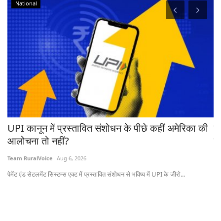
National
रहा
UPI कानून में प्रस्तावित संशोधन के पीछे कहीं अमेरिका की
ब
आलोचना तो नहीं?
ट्
Team RuralVoice
Aug 6, 2026
Te
पेमेंट एंड सेटलमेंट सिस्टम्स एक्ट में प्रस्तावित संशोधन से भविष्य में UPI के जीरो...
ऑस्
20