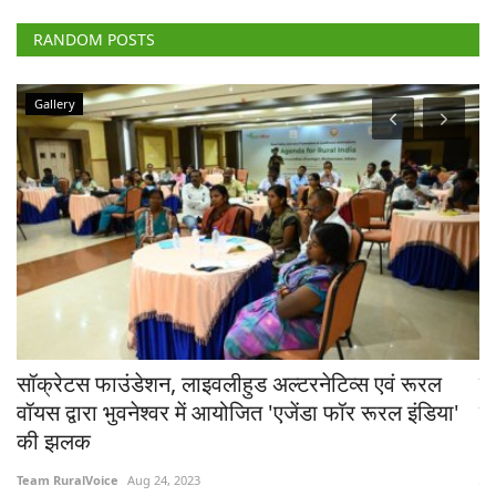
RANDOM POSTS
Gallery
सॉक्रेटस फाउंडेशन, लाइवलीहुड अल्टरनेटिव्स एवं रूरल
र
वॉयस द्वारा भुवनेश्वर में आयोजित 'एजेंडा फॉर रूरल इंडिया'
मे
की झलक
Aj
Team RuralVoice
Aug 24, 2023
करी