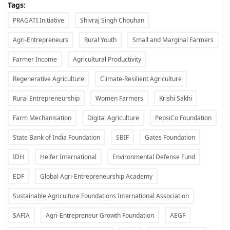
Tags:
PRAGATI Initiative
Shivraj Singh Chouhan
Agri-Entrepreneurs
Rural Youth
Small and Marginal Farmers
Farmer Income
Agricultural Productivity
Regenerative Agriculture
Climate-Resilient Agriculture
Rural Entrepreneurship
Women Farmers
Krishi Sakhi
Farm Mechanisation
Digital Agriculture
PepsiCo Foundation
State Bank of India Foundation
SBIF
Gates Foundation
IDH
Heifer International
Environmental Defense Fund
EDF
Global Agri-Entrepreneurship Academy
Sustainable Agriculture Foundations International Association
SAFIA
Agri-Entrepreneur Growth Foundation
AEGF