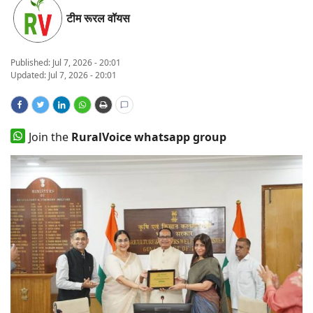
टीम रूरल वॉयस
States
Events
Published:
Jul 7, 2026 - 20:01
Updated: Jul 7, 2026 - 20:01
Agribusiness
Agritech
Join the
RuralVoice whatsapp group
Cooperatives
International
Rural Dialogue
Ground Report
Rural Connect