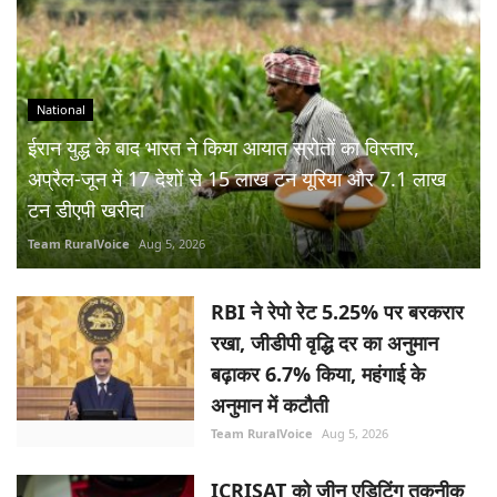
National
ईरान युद्ध के बाद भारत ने किया आयात स्रोतों का विस्तार,
अप्रैल-जून में 17 देशों से 15 लाख टन यूरिया और 7.1 लाख
टन डीएपी खरीदा
Team RuralVoice
Aug 5, 2026
RBI ने रेपो रेट 5.25% पर बरकरार
रखा, जीडीपी वृद्धि दर का अनुमान
बढ़ाकर 6.7% किया, महंगाई के
अनुमान में कटौती
Team RuralVoice
Aug 5, 2026
ICRISAT को जीन एडिटिंग तकनीक